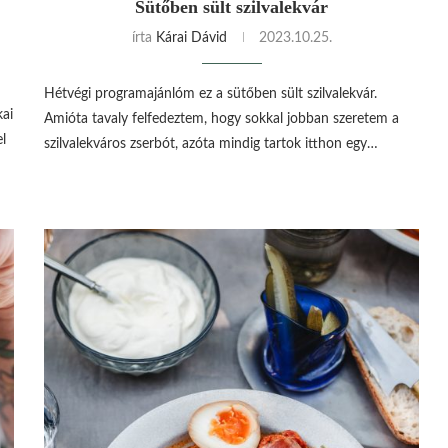
Sütőben sült szilvalekvár
írta
Kárai Dávid
2023.10.25.
Hétvégi programajánlóm ez a sütőben sült szilvalekvár.
kai
Amióta tavaly felfedeztem, hogy sokkal jobban szeretem a
l
szilvalekváros zserbót, azóta mindig tartok itthon egy…