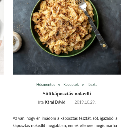
Húsmentes
Receptek
Tészta
Sültkáposztás nokedli
írta
Kárai Dávid
2019.10.29.
Az van, hogy én imádom a káposztás tésztát, sőt, igazából a
káposztás nokedlit mégjobban, ennek ellenére mégis marha