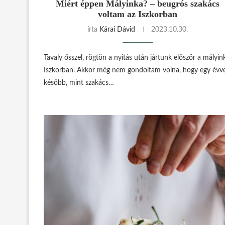
Miért éppen Mályinka? – beugrós szakács
voltam az Iszkorban
írta
Kárai Dávid
2023.10.30.
Tavaly ősszel, rögtön a nyitás után jártunk először a mályin
Iszkorban. Akkor még nem gondoltam volna, hogy egy évve
később, mint szakács…