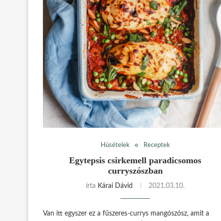
Húsételek
Receptek
Egytepsis csirkemell paradicsomos
curryszószban
írta
Kárai Dávid
2021.03.10.
Van itt egyszer ez a fűszeres-currys mangószósz, amit a