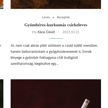
Leves
Receptek
Gyömbéres-kurkumás csirkeleves
írta
Kárai Dávid
2023.10.31.
n
Jó, nem csak almás pitét sütöttem a covid-túlélő menüben,
hanem bedurrantottam a gyógyhúslevesemet is. Ennek
lényege a gyömbér-fokhagyma-chili ördögűző
szentháromság, kiegészítve egy…