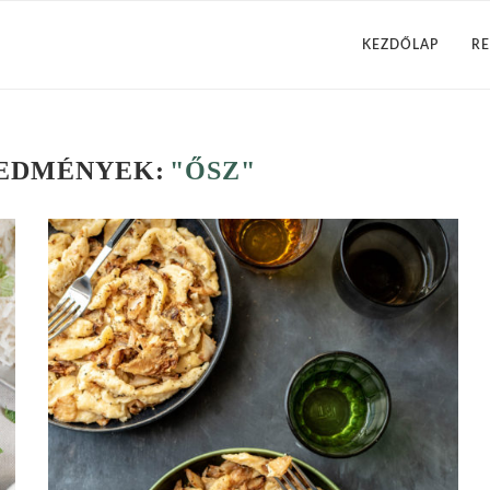
KEZDŐLAP
RE
REDMÉNYEK:
"ŐSZ"