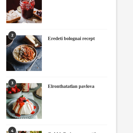
2
Eredeti bolognai recept
3
Elronthatatlan pavlova
4