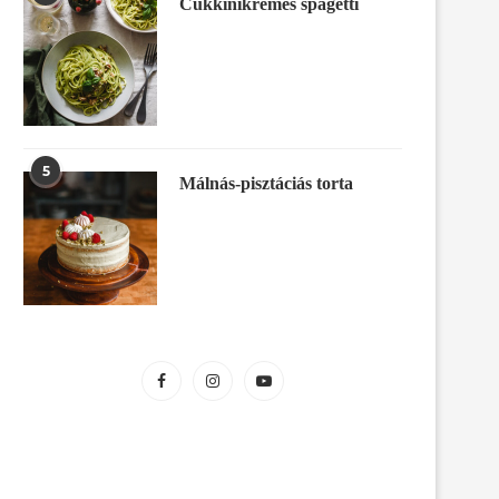
Cukkinikrémes spagetti
5
Málnás-pisztáciás torta