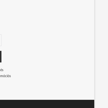
 és
romóciós