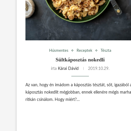
Húsmentes
Receptek
Tészta
Sültkáposztás nokedli
írta
Kárai Dávid
2019.10.29.
Az van, hogy én imádom a káposztás tésztát, sőt, igazából 
káposztás nokedlit mégjobban, ennek ellenére mégis marh
ritkán csinálom. Hogy miért?…