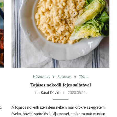
Húsmentes
Receptek
Tészta
Tojásos nokedli fejes salátával
írta
Kárai Dávid
2020.05.11.
t,
A tojásos nokedli szerintem nekem már örökre az egyetemi
éveim, hóvégi spórolós kajája marad, amikorra már minden