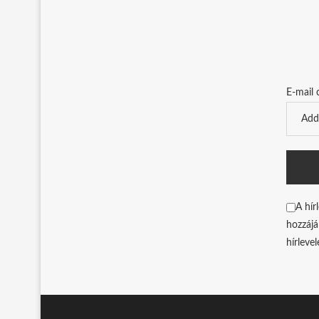
E-mail 
A hír
hozzájá
hírleve