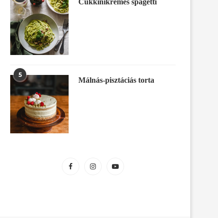
Cukkinikrémes spagetti
5
Málnás-pisztáciás torta