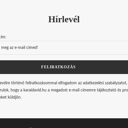
Hírlevél
cím:
levélre történő feliratkozásommal elfogadom az adatkezelési szabályzatot,
rulok, hogy a karaidavid.hu a megadott e-mail címemre tájékoztató és p
leket küldjön.