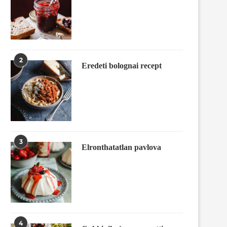
2
Eredeti bolognai recept
3
Elronthatatlan pavlova
4