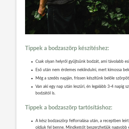
Tippek a bodzaszörp készítéshez:
Csak olyan helyről gyűjtsünk bodzát, ami távolabb esi
Eső után nem érdemes nekiindulni, mert kimossa belőle
Még a szedés napján, frissen készítünk belőle szörpöt, í
Van aki egy nap után leszűri, én legalább 3-4 napig s
bodzától is.
Tippek a bodzaszörp tartósításhoz:
A kész bodzaszörp felforralása után, a receptben leí
oldjuk fel benne. Mindkettőt beszerzhetjük nagyobb éle