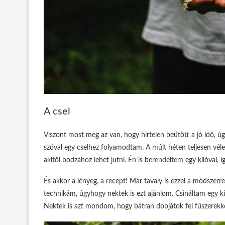
A csel
Viszont most meg az van, hogy hirtelen beütött a jó idő, úgy
szóval egy cselhez folyamodtam. A múlt héten teljesen vélet
akitől bodzához lehet jutni. Én is berendeltem egy kilóval, így
És akkor a lényeg, a recept! Már tavaly is ezzel a módszerr
technikám, úgyhogy nektek is ezt ajánlom. Csináltam egy k
Nektek is azt mondom, hogy bátran dobjátok fel fűszerekkel 