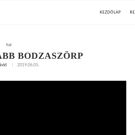
KEZDŐLAP
RE
Ital
ABB BODZASZÖRP
ávid
2019.06.05.