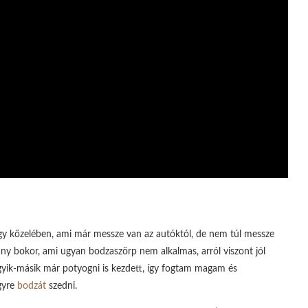
y közelében, ami már messze van az autóktól, de nem túl messze
ny bokor, ami ugyan bodzaszörp nem alkalmas, arról viszont jól
, egyik-másik már potyogni is kezdett, így fogtam magam és
gyre
bodzát
szedni.