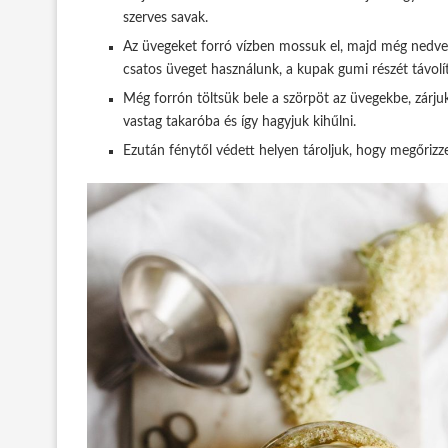
szerves savak.
Az üvegeket forró vízben mossuk el, majd még nedve
csatos üveget használunk, a kupak gumi részét távol
Még forrón töltsük bele a szörpöt az üvegekbe, zárju
vastag takaróba és így hagyjuk kihűlni.
Ezután fénytől védett helyen tároljuk, hogy megőrizze