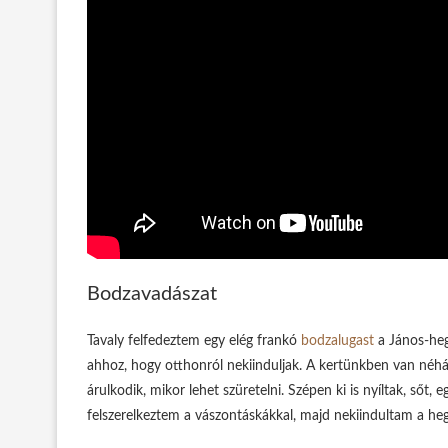
Bodzavadászat
Tavaly felfedeztem egy elég frankó
bodzalugast
a János-heg
ahhoz, hogy otthonról nekiinduljak. A kertünkben van néhá
árulkodik, mikor lehet szüretelni. Szépen ki is nyíltak, sőt
felszerelkeztem a vászontáskákkal, majd nekiindultam a he