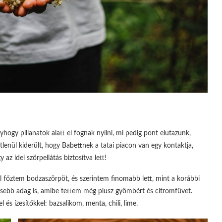
hogy pillanatok alatt el fognak nyílni, mi pedig pont elutazunk,
lenül kiderült, hogy Babettnek a tatai piacon van egy kontaktja,
 az idei szörpellátás biztosítva lett!
el főztem bodzaszörpöt, és szerintem finomabb lett, mint a korábbi
isebb adag is, amibe tettem még plusz gyömbért és citromfüvet.
és ízesítőkkel: bazsalikom, menta, chili, lime.