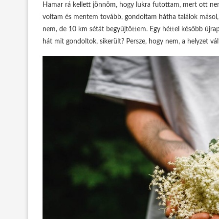
Hamar rá kellett jönnöm, hogy lukra futottam, mert ott nem
voltam és mentem tovább, gondoltam hátha találok másol, a
nem, de 10 km sétát begyűjtöttem. Egy héttel később újrap
hát mit gondoltok, sikerült? Persze, hogy nem, a helyzet vál