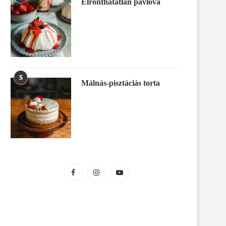
Elronthatatlan pavlova
5
Málnás-pisztáciás torta