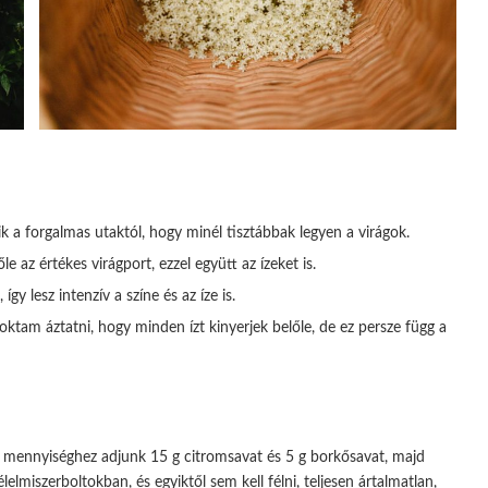
k a forgalmas utaktól, hogy minél tisztábbak legyen a virágok.
 az értékes virágport, ezzel együtt az ízeket is.
gy lesz intenzív a színe és az íze is.
zoktam áztatni, hogy minden ízt kinyerjek belőle, de ez persze függ a
rt mennyiséghez adjunk 15 g citromsavat és 5 g borkősavat, majd
lmiszerboltokban, és egyiktől sem kell félni, teljesen ártalmatlan,