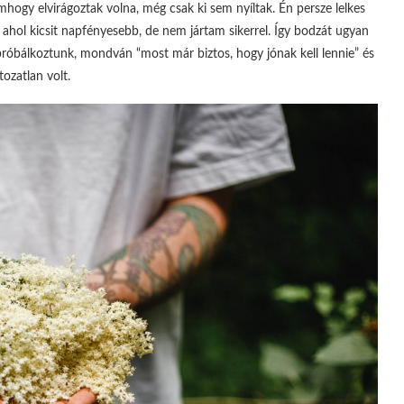
hogy elvirágoztak volna, még csak ki sem nyíltak. Én persze lelkes
hol kicsit napfényesebb, de nem jártam sikerrel. Így bodzát ugyan
róbálkoztunk, mondván “most már biztos, hogy jónak kell lennie” és
tozatlan volt.