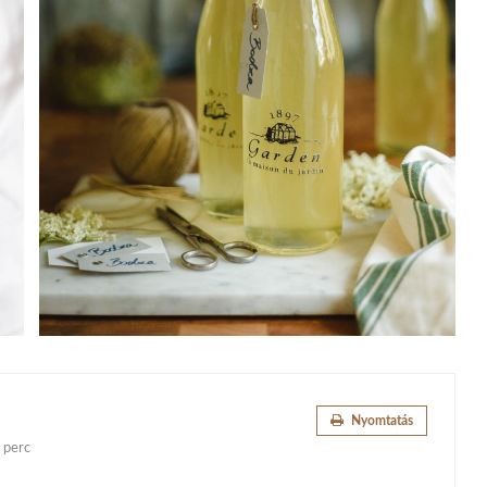
Nyomtatás
 perc