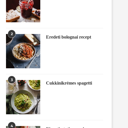
2
Eredeti bolognai recept
3
Cukkinikrémes spagetti
4