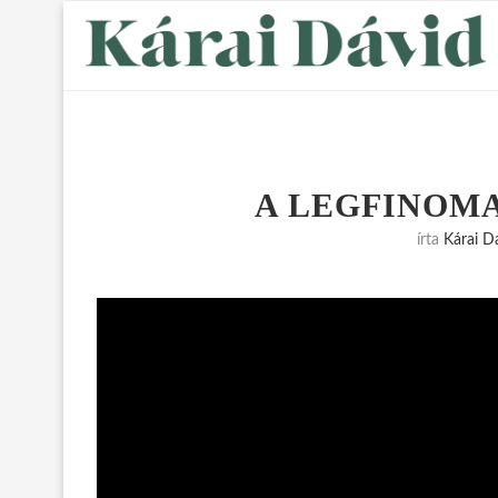
A LEGFINOM
írta
Kárai D