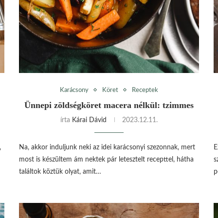
Karácsony
Köret
Receptek
Ünnepi zöldségköret macera nélkül: tzimmes
írta
Kárai Dávid
2023.12.11.
,
Na, akkor induljunk neki az idei karácsonyi szezonnak, mert
E
most is készültem ám nektek pár letesztelt recepttel, hátha
s
találtok köztük olyat, amit…
p