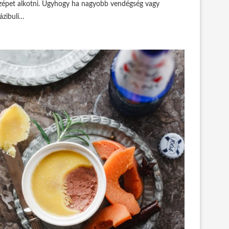
zépet alkotni. Úgyhogy ha nagyobb vendégség vagy
ázibuli…