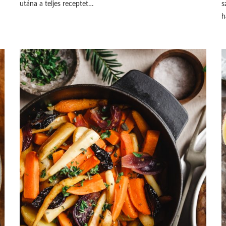
utána a teljes receptet…
s
h