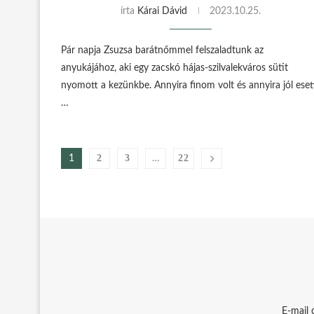
írta
Kárai Dávid
2023.10.25.
Pár napja Zsuzsa barátnőmmel felszaladtunk az
anyukájához, aki egy zacskó hájas-szilvalekváros sütit
nyomott a kezünkbe. Annyira finom volt és annyira jól eset
…
2
3
22
1
…
E-mail 