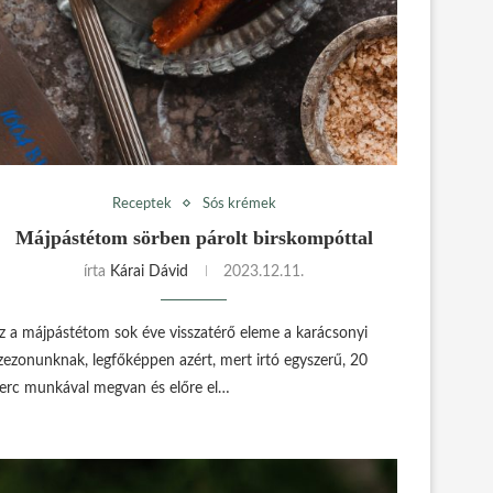
Receptek
Sós krémek
Májpástétom sörben párolt birskompóttal
írta
Kárai Dávid
2023.12.11.
z a májpástétom sok éve visszatérő eleme a karácsonyi
zezonunknak, legfőképpen azért, mert irtó egyszerű, 20
erc munkával megvan és előre el…