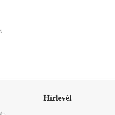
t,
Hírlevél
cím: