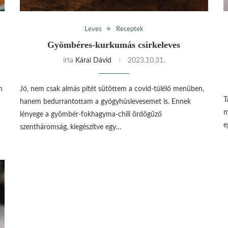
Leves
Receptek
Gyömbéres-kurkumás csirkeleves
írta
Kárai Dávid
2023.10.31.
n
Jó, nem csak almás pitét sütöttem a covid-túlélő menüben,
T
hanem bedurrantottam a gyógyhúslevesemet is. Ennek
m
lényege a gyömbér-fokhagyma-chili ördögűző
e
szentháromság, kiegészítve egy…