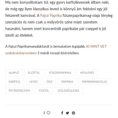
Ma nem bonyolítottam túl, egy gyors karfiollevesnek álltam neki,
de még egy ilyen klasszikus levest is könnyű ám feldobni egy jól
felszerelt kamrával. A
Fajszi Paprika
fűszerpaprikamag-olaja tényleg
szenzációs és nem csak a mélyvörös színe miatt szeretem
használni, hanem mert koncentrált paprikaíze pár cseppel is jól
ízesíti az ételeket.
A Fajszi Paprikamanufaktúrát is bemutatom legújabb,
KI MINT VET
szakácskönyvemben
5 másik recept kíséretében.
ALAPLÉ
ELŐÉTEL
FŰSZERPAPRIKA
HÚSLEVES
KARFIOL
LEVES
ŐSZ
PAPRIKA
PAPRIKAMAGOLAJ
PETREZSELYEM
TEJFÖL
ZÖLDSÉGLEVES
1