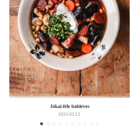
Jókai-féle bableves
2025.03.13.