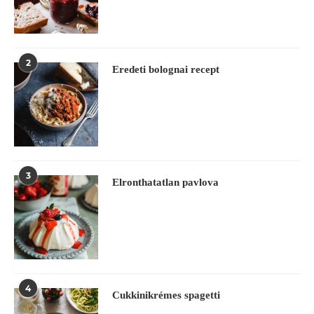
2
Eredeti bolognai recept
3
Elronthatatlan pavlova
4
Cukkinikrémes spagetti