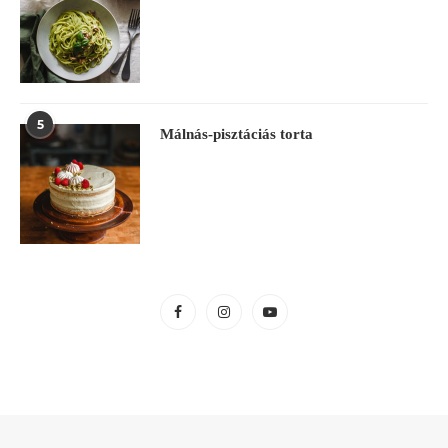
5
Málnás-pisztáciás torta