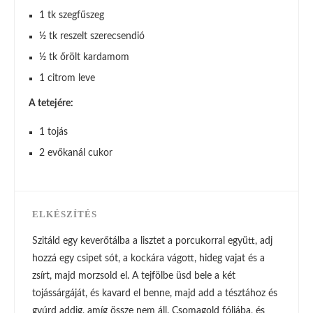
1 tk szegfűszeg
½ tk reszelt szerecsendió
½ tk őrölt kardamom
1 citrom leve
A tetejére:
1 tojás
2 evőkanál cukor
ELKÉSZÍTÉS
Szitáld egy keverőtálba a lisztet a porcukorral együtt, adj
hozzá egy csipet sót, a kockára vágott, hideg vajat és a
zsírt, majd morzsold el. A tejfölbe üsd bele a két
tojássárgáját, és kavard el benne, majd add a tésztához és
gyúrd addig, amíg össze nem áll. Csomagold fóliába, és