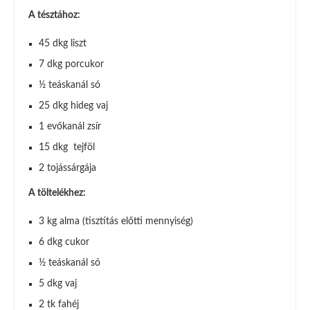
A tésztához:
45 dkg liszt
7 dkg porcukor
½ teáskanál só
25 dkg hideg vaj
1 evőkanál zsír
15 dkg tejföl
2 tojássárgája
A töltelékhez:
3 kg alma (tisztítás előtti mennyiség)
6 dkg cukor
½ teáskanál só
5 dkg vaj
2 tk fahéj