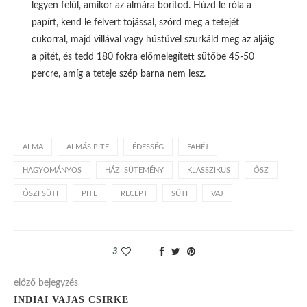
legyen felül, amikor az almára borítod. Húzd le róla a
papírt, kend le felvert tojással, szórd meg a tetejét
cukorral, majd villával vagy hústűvel szurkáld meg az aljáig
a pitét, és tedd 180 fokra előmelegített sütőbe 45-50
percre, amíg a teteje szép barna nem lesz.
ALMA
ALMÁS PITE
ÉDESSÉG
FAHÉJ
HAGYOMÁNYOS
HÁZI SÜTEMÉNY
KLASSZIKUS
ŐSZ
ŐSZI SÜTI
PITE
RECEPT
SÜTI
VAJ
3
előző bejegyzés
INDIAI VAJAS CSIRKE