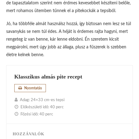
de tapasztalatom szerint nem érdmes kevesebbet készíteni belőle,
mert rohamos ütemben tűnnek el a pitekockák a tepsiből.
Jó, ha többféle almát használsz hozzá, így biztosan nem lesz se túl
savanykás se nem túl édes. A héját is érdemes rajta hagyni, mert
rengeteg íz van benne, kár lenne eldobni. Én szeretem kicsit
megpárolni, mert úgy jobb az állaga, plusz a fűszerek is szebben
életre kelnek benne.
Klasszikus almás pite recept
Nyomtatás
Adag:
24×33 cm-es tepsi
Előkészületi idő:
40 perc
Főzési idő:
40 perc
HOZZÁVALÓK