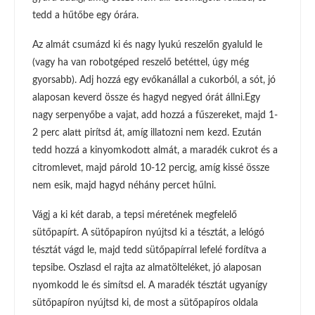
tedd a hűtőbe egy órára.
Az almát csumázd ki és nagy lyukú reszelőn gyaluld le
(vagy ha van robotgéped reszelő betéttel, úgy még
gyorsabb). Adj hozzá egy evőkanállal a cukorból, a sót, jó
alaposan keverd össze és hagyd negyed órát állni.Egy
nagy serpenyőbe a vajat, add hozzá a fűszereket, majd 1-
2 perc alatt pirítsd át, amíg illatozni nem kezd. Ezután
tedd hozzá a kinyomkodott almát, a maradék cukrot és a
citromlevet, majd párold 10-12 percig, amíg kissé össze
nem esik, majd hagyd néhány percet hűlni.
Vágj a ki két darab, a tepsi méretének megfelelő
sütőpapírt. A sütőpapíron nyújtsd ki a tésztát, a lelógó
tésztát vágd le, majd tedd sütőpapírral lefelé fordítva a
tepsibe. Oszlasd el rajta az almatölteléket, jó alaposan
nyomkodd le és simítsd el. A maradék tésztát ugyanígy
sütőpapíron nyújtsd ki, de most a sütőpapíros oldala