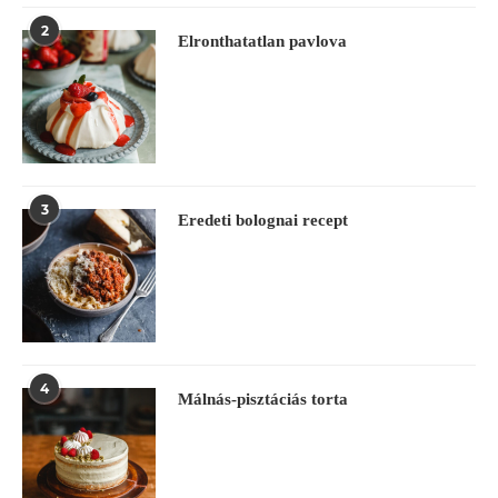
2
Elronthatatlan pavlova
3
Eredeti bolognai recept
4
Málnás-pisztáciás torta