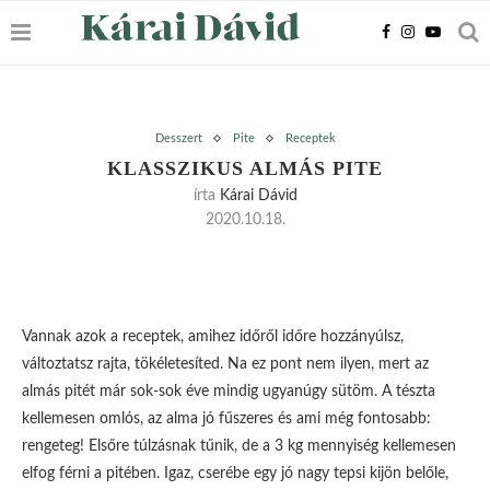
Desszert
Pite
Receptek
KLASSZIKUS ALMÁS PITE
írta
Kárai Dávid
2020.10.18.
Vannak azok a receptek, amihez időről időre hozzányúlsz,
változtatsz rajta, tökéletesíted. Na ez pont nem ilyen, mert az
almás pitét már sok-sok éve mindig ugyanúgy sütöm. A tészta
kellemesen omlós, az alma jó fűszeres és ami még fontosabb:
rengeteg! Elsőre túlzásnak tűnik, de a 3 kg mennyiség kellemesen
elfog férni a pitében. Igaz, cserébe egy jó nagy tepsi kijön belőle,