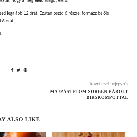
ztát, hogy a megfelelő állagot elérd.
esd legalább 12 órát. Ezután osztd 6 részre, formázz belőle
 6 órát.
t.
következő bejegyzés
MÁJPÁSTÉTOM SÖRBEN PÁROLT
BIRSKOMPÓTTAL
Y ALSO LIKE