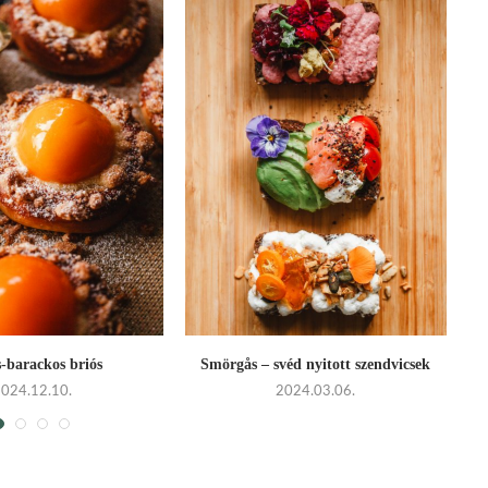
-barackos briós
Smörgås – svéd nyitott szendvicsek
2024.12.10.
2024.03.06.