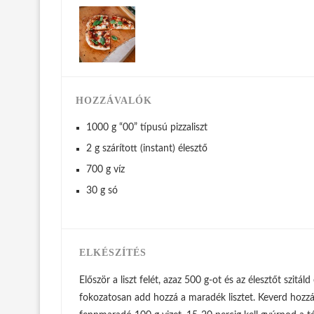
HOZZÁVALÓK
1000 g “00” típusú pizzaliszt
2 g szárított (instant) élesztő
700 g víz
30 g só
ELKÉSZÍTÉS
Először a liszt felét, azaz 500 g-ot és az élesztőt szitá
fokozatosan add hozzá a maradék lisztet. Keverd hozzá