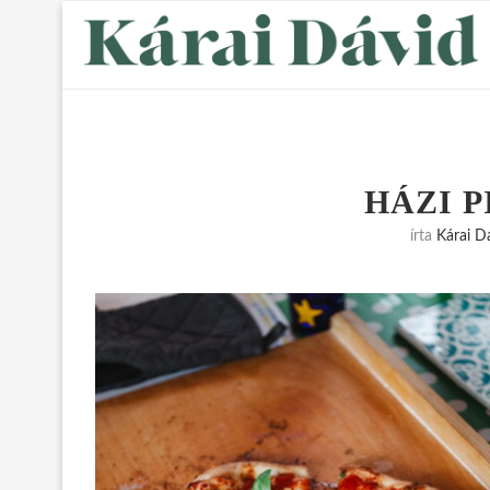
HÁZI 
írta
Kárai D