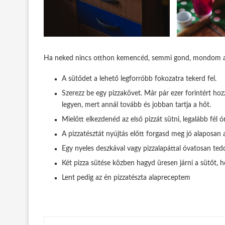
Ha neked nincs otthon kemencéd, semmi gond, mondom a t
A sütődet a lehető legforróbb fokozatra tekerd fel.
Szerezz be egy pizzakövet. Már pár ezer forintért hozz
legyen, mert annál tovább és jobban tartja a hőt.
Mielőtt elkezdenéd az első pizzát sütni, legalább fél 
A pizzatésztát nyújtás előtt forgasd meg jó alaposan a
Egy nyeles deszkával vagy pizzalapáttal óvatosan ted
Két pizza sütése közben hagyd üresen járni a sütőt, h
Lent pedig az én pizzatészta alapreceptem