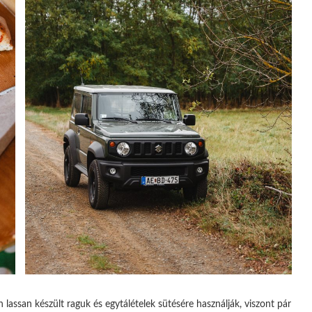
ssan készült raguk és egytálételek sütésére használják, viszont pár