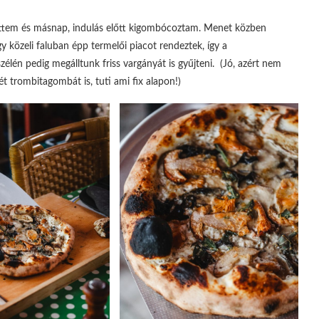
tettem és másnap, indulás előtt kigombócoztam. Menet közben
 közeli faluban épp termelői piacot rendeztek, így a
lén pedig megálltunk friss vargányát is gyűjteni. (Jó, azért nem
ét trombitagombát is, tuti ami fix alapon!)