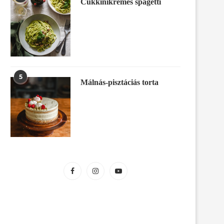
Cukkinikrémes spagetti
5
Málnás-pisztáciás torta