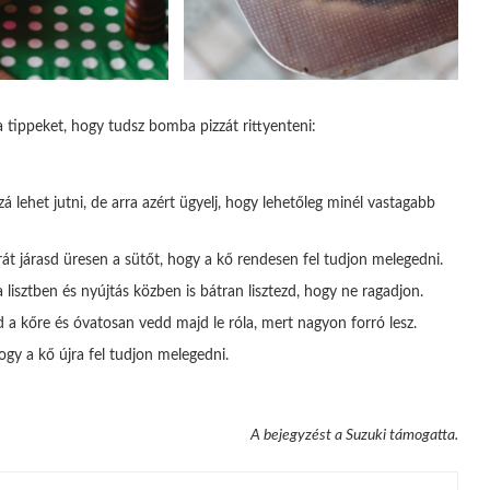
ippeket, hogy tudsz bomba pizzát rittyenteni:
á lehet jutni, de arra azért ügyelj, hogy lehetőleg minél vastagabb
órát járasd üresen a sütőt, hogy a kő rendesen fel tudjon melegedni.
 lisztben és nyújtás közben is bátran lisztezd, hogy ne ragadjon.
d a kőre és óvatosan vedd majd le róla, mert nagyon forró lesz.
ogy a kő újra fel tudjon melegedni.
A bejegyzést a Suzuki támogatta.