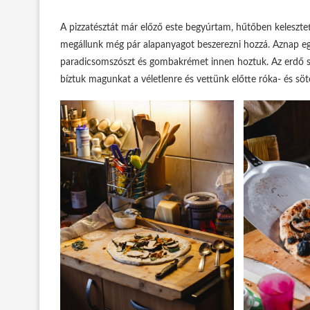
A pizzatésztát már előző este begyúrtam, hűtőben kelesz
megállunk még pár alapanyagot beszerezni hozzá. Aznap egy
paradicsomszószt és gombakrémet innen hoztuk. Az erdő szé
bíztuk magunkat a véletlenre és vettünk előtte róka- és söt