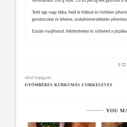
fennmaradó 100 g vizet. 15-20 percig kell gyúrnod a tés
Tedd egy nagy tálba, fedd le fóliával és hűtőben pihent
gombócokat és lefedve, szobahőmérsékleten pihentesd
Ezután nyújthatod, feltétezheted és sütheted a pizzáka
1
előző bejegyzés
GYÖMBÉRES-KURKUMÁS CSIRKELEVES
YOU MA