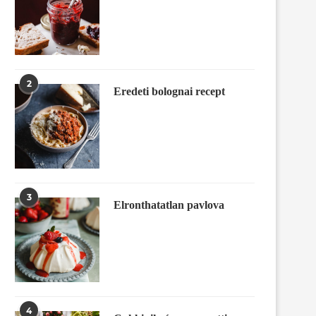
2
Eredeti bolognai recept
3
Elronthatatlan pavlova
4