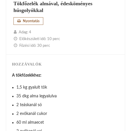
Tökfőzelék almával, édesköményes
húsgolyókkal
Nyomtatás
Adag:
4
Előkészületi idő:
10 perc
Főzési idő:
30 perc
HOZZÁVALÓK
A tökfőzelékhez:
1,5 kg gyalult tök
35 dkg alma legyalulva
2 teáskanál só
2 evőkanál cukor
60 ml almaecet