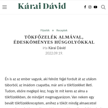
Főzelék
Receptek
TÖKFŐZELÉK ALMÁVAL,
ÉDESKÖMÉNYES HÚSGOLYÓKKAL
írta
Kárai Dávid
2022.09.19.
Én is az az ember vagyok, aki felnőtt fejjel fordult át az utálom
táborból, az imádom csapatba, már ami a tökfőzeléket illeti.
Tudom, elsőre meglepő lesz, hogy itt mit keres az alma a
tökfőzelékben, de mindjárt megmagyarázom. Van nekem egy
bevált tökfőzelékreceptem, amihez a tököt mindig almaecettel