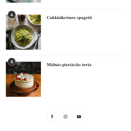
4
Cukkinikrémes spagetti
5
Málnás-pisztáciás torta