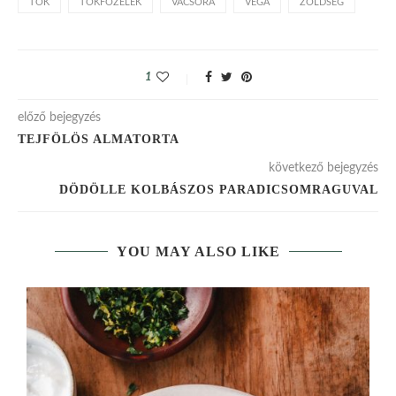
TÖK
TÖKFŐZELÉK
VACSORA
VEGA
ZÖLDSÉG
1
előző bejegyzés
TEJFÖLÖS ALMATORTA
következő bejegyzés
DÖDÖLLE KOLBÁSZOS PARADICSOMRAGUVAL
YOU MAY ALSO LIKE