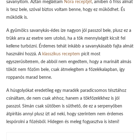
savanyítom. Aztán megláttam
Nóra receptjét
, amiben ő friss almát
is tesz bele, szóval biztos voltam benne, hogy ez működhet. És
működik is.
A gyümölcs savanykás-édes íze nagyon jól passzol bele, plusz ez a
trükk arra az esetre sem utolsó, ha a tök mennyiségét kicsit fel
kellene turbózni. Érdemes tehát inkább a savanykásabb fajta almát
használni hozzá. A
klasszikus receptem
picit most
egyszerűsítettem, de abból nem engedtem, hogy a marinált almás
tököt nem főzöm bele, csak átmelegítem a főzelékalapban, így
roppanós marad benne.
A húsgolyókat eredetileg egy maradék paradicsomos tésztához
csináltam, de nem csak ahhoz, hanem a tökfőzelékhez is jól
passzol. Simán csak sütőben is süthető, de ez a serpenyőben
átpirítás annyi plusz ízt ad neki, hogy szerintem nem érdemes
lespórolni a főzésből. Hidegen és meleg fogyasztva is isteni!