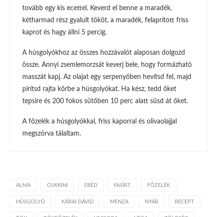
tovább egy kis ecettel. Keverd el benne a maradék,
kétharmad rész gyalult tököt, a maradék, felaprított friss
kaprot és hagy állni 5 percig.
A húsgolyókhoz az összes hozzávalót alaposan dolgozd
össze. Annyi zsemlemorzsát keverj bele, hogy formázható
masszát kapj. Az olajat egy serpenyőben hevítsd fel, majd
pirítsd rajta körbe a húsgolyókat. Ha kész, tedd őket
tepsire és 200 fokos sütőben 10 perc alatt süsd át őket.
A főzelék a húsgolyókkal, friss kaporral és olívaolajjal
megszórva tálaltam.
ALMA
CUKKINI
EBÉD
FASÍRT
FŐZELÉK
HÚSGOLYÓ
KÁRAI DÁVID
MENZA
NYÁR
RECEPT