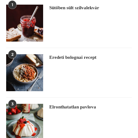
1
Sütőben sült szilvalekvár
2
Eredeti bolognai recept
3
Elronthatatlan pavlova