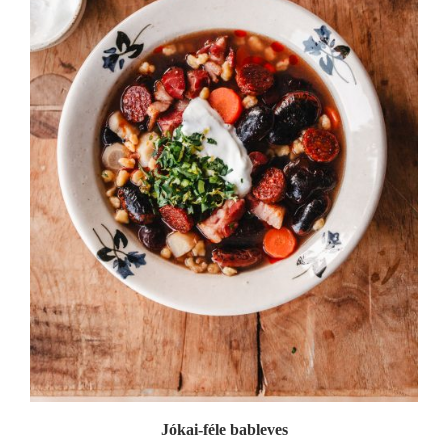
Jókai-féle bableves