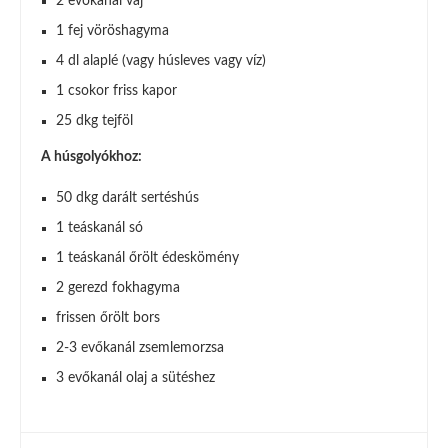
2 evőkanál vaj
1 fej vöröshagyma
4 dl alaplé (vagy húsleves vagy víz)
1 csokor friss kapor
25 dkg tejföl
A húsgolyókhoz:
50 dkg darált sertéshús
1 teáskanál só
1 teáskanál őrölt édeskömény
2 gerezd fokhagyma
frissen őrölt bors
2-3 evőkanál zsemlemorzsa
3 evőkanál olaj a sütéshez