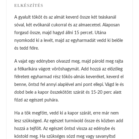
ELKÉSZÍTÉS
A gyalult tököt és az almát keverd össze két teáskanál
sóval, két evőkanál cukorral és az almaecettel. Alaposan
forgasd össze, majd hagyd állni 15 percet. Utána
nyomkodd ki a levét, majd az egyharmadát vedd ki belőle
és tedd félre.
A vajat egy edényben olvaszd meg, majd párold meg rajta
a félkarikára vágott vöröshagymát. Add hozzá az előzőleg
félretett egyharmad rész tökös-almás keveréket, keverd el
benne, öntsd fel annyi alaplével ami pont ellepi. Vágd le és
dobd bele a kapor összekötött szárát és 15-20 perc alatt
főzd az egészet puhára.
Ha a tök megfőtt, vedd ki a kapor szárát, erre már nem
lesz szükséged. Az egészet turmixold össze és közben add
hozzá a tejfölt. Az egészet öntsd vissza az edénybe és
kóstold meg. Ha szükséges sózd meg vagy savanyítsd