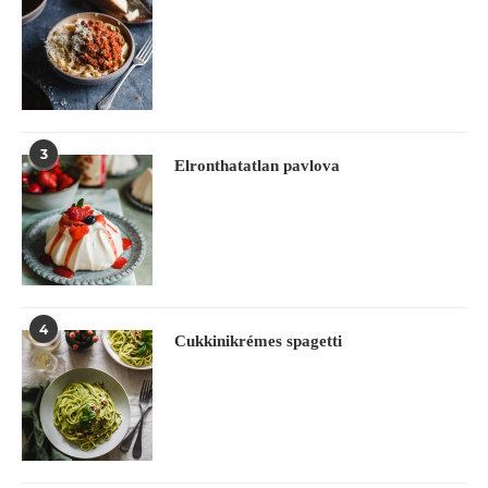
3
Elronthatatlan pavlova
4
Cukkinikrémes spagetti