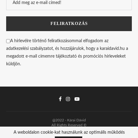
A hírlevélre történő feliratkozásommal elfogadom az
adatkezelési szabályzatot, és hozzájárulok, hogy a karaidavid.hu a
megadott e-mail címemre tájékoztató és promóciós hírleveleket
küldjön.
@2022 - Kárai Dávid
All Rights Reserved ©
A weboldalon cookie-kat használunk az optimális működés