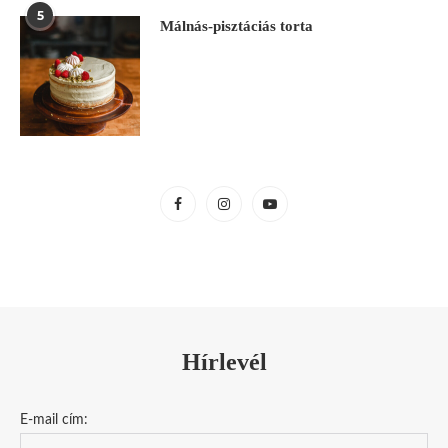
5
Málnás-pisztáciás torta
Hírlevél
E-mail cím: