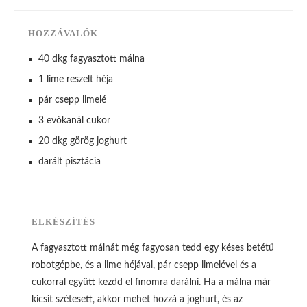
HOZZÁVALÓK
40 dkg fagyasztott málna
1 lime reszelt héja
pár csepp limelé
3 evőkanál cukor
20 dkg görög joghurt
darált pisztácia
ELKÉSZÍTÉS
A fagyasztott málnát még fagyosan tedd egy késes betétű
robotgépbe, és a lime héjával, pár csepp limelével és a
cukorral együtt kezdd el finomra darálni. Ha a málna már
kicsit szétesett, akkor mehet hozzá a joghurt, és az