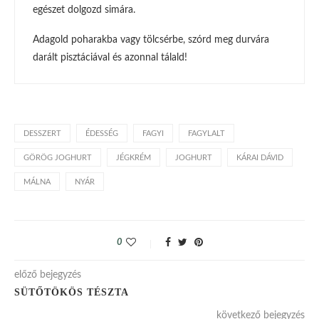
egészet dolgozd simára.
Adagold poharakba vagy tölcsérbe, szórd meg durvára
darált pisztáciával és azonnal tálald!
DESSZERT
ÉDESSÉG
FAGYI
FAGYLALT
GÖRÖG JOGHURT
JÉGKRÉM
JOGHURT
KÁRAI DÁVID
MÁLNA
NYÁR
0
előző bejegyzés
SÜTŐTÖKÖS TÉSZTA
következő bejegyzés