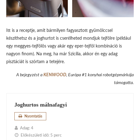
Itt is a receptje, amit bármilyen fagyasztott gyümölccsel
készíthetsz és a joghurtot is cserélheted mondjuk tejfölre (például
egy meggyes-tejfölös vagy akár egy eper-tejföl kombináció is
nagyon finom). Na meg, ha már Szicília, akkor én egy adag
pisztáciát is szórtam a tetejére.
A bejegyzést a
KENWOOD
, Európa #1 konyhai robotgépmárkája
támogatta.
Joghurtos málnafagyi
Nyomtatás
Adag:
4
Előkészületi idő:
5 perc