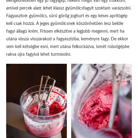
elengedhetetlen egy jó fagyigép, nekem mégis van egy trükköm,
amivel percek alatt lehet klassz gyümölcsfagyit szoktam varázsolni.
Fagyasztott gyümölcs, sűrű görög joghurt és egy késes aprítógép
kell csak hozzá. A jeges gyümölcsnek köszönhetően lesz belőle
fagyi állagú krém. Frissen elkészítve a legjobb megenni, mert ha
utána vissza visszarakod a fagyasztóba, keményre fagy. De ekkor
sem kell kétségbe esni, mert utána felkockázva, ismét robotgépbe
rakva újra fagyivá lehet turmixolni.