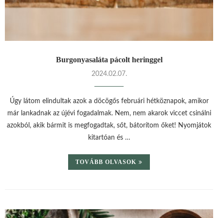
Burgonyasaláta pácolt heringgel
2024.02.07.
Úgy látom elindultak azok a döcögős februári hétköznapok, amikor
már lankadnak az újévi fogadalmak. Nem, nem akarok viccet csinálni
azokból, akik bármit is megfogadtak, sőt, bátorítom őket! Nyomjátok
kitartóan és …
TOVÁBB OLVASOK