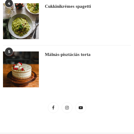
4
Cukkinikrémes spagetti
5
Málnás-pisztáciás torta