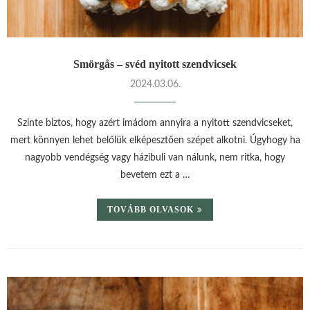
Smörgås – svéd nyitott szendvicsek
2024.03.06.
Szinte biztos, hogy azért imádom annyira a nyitott szendvicseket,
mert könnyen lehet belőlük elképesztően szépet alkotni. Úgyhogy ha
nagyobb vendégség vagy házibuli van nálunk, nem ritka, hogy
bevetem ezt a …
TOVÁBB OLVASOK