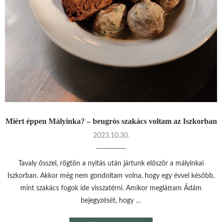
Miért éppen Mályinka? – beugrós szakács voltam az Iszkorban
2023.10.30.
Tavaly ősszel, rögtön a nyitás után jártunk először a mályinkai
Iszkorban. Akkor még nem gondoltam volna, hogy egy évvel később,
mint szakács fogok ide visszatérni. Amikor megláttam Ádám
bejegyzését, hogy …