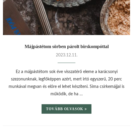
Májpástétom sörben párolt birskompóttal
2023.12.11.
Ez a májpástétom sok éve visszatérő eleme a karácsonyi
szezonunknak, legfőképpen azért, mert irtó egyszerű, 20 perc
munkával megvan és előre el lehet készíteni. Sima csirkemájjal is
működik, de ha …
TOVÁBB OLVASOK