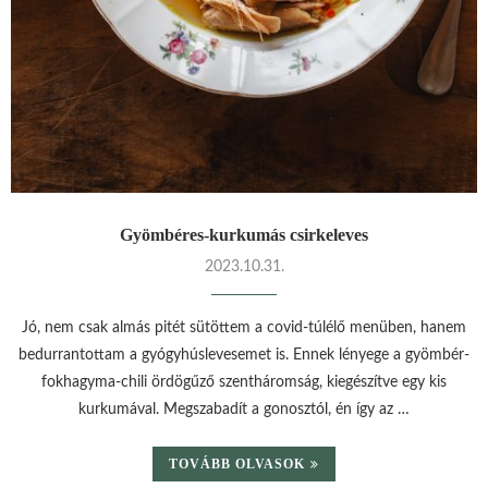
Gyömbéres-kurkumás csirkeleves
2023.10.31.
Jó, nem csak almás pitét sütöttem a covid-túlélő menüben, hanem
bedurrantottam a gyógyhúslevesemet is. Ennek lényege a gyömbér-
fokhagyma-chili ördögűző szentháromság, kiegészítve egy kis
kurkumával. Megszabadít a gonosztól, én így az …
TOVÁBB OLVASOK