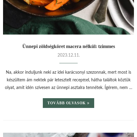
Ünnepi zöldségköret macera nélkül: tzimmes
2023.12.11.
Na, akkor induljunk neki az idei karácsonyi szezonnak, mert most is
készültem ám nektek pár letesztelt recepttel, hátha találtok köztük
olyat, amit idén szívesen az ünnepi asztalra tennétek. Ígérem, nem …
TOVÁBB OLVASOK