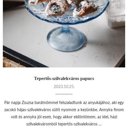
Tepertős-szilvalekváros papucs
2023.10.25.
Pár napja Zsuzsa barátnőmmel felszaladtunk az anyukájához, aki egy
zacskó hájas-szilvalekváros sütit nyomott a kezünkbe. Annyira finom
volt és annyira jól esett, hogy akkor eldöntöttem, az idei, házi
szilvalekváromból tepertős-szilvalekváros …