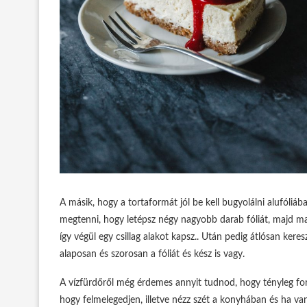
A másik, hogy a tortaformát jól be kell bugyolálni alufóli
megtenni, hogy letépsz négy nagyobb darab fóliát, majd mag
így végül egy csillag alakot kapsz.. Után pedig átlósan ker
alaposan és szorosan a fóliát és kész is vagy.
A vízfürdőről még érdemes annyit tudnod, hogy tényleg for
hogy felmelegedjen, illetve nézz szét a konyhában és ha va