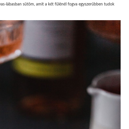
vas-lábasban sütöm, amit a két fülénél fogva egyszerűbben tudok