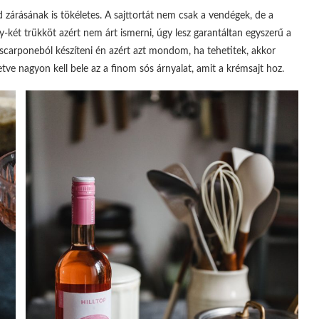
 zárásának is tökéletes. A sajttortát nem csak a vendégek, de a
y-két trükköt azért nem árt ismerni, úgy lesz garantáltan egyszerű a
ascarponeból készíteni én azért azt mondom, ha tehetitek, akkor
etve nagyon kell bele az a finom sós árnyalat, amit a krémsajt hoz.