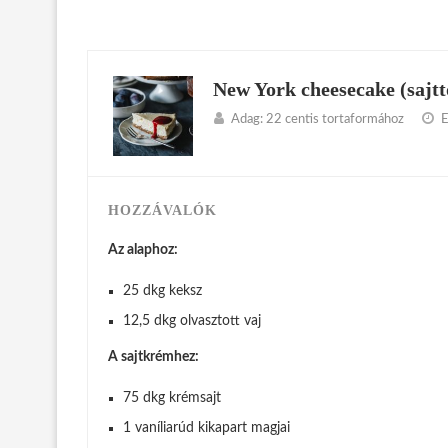
New York cheesecake (sajtt
Adag:
22 centis tortaformához
E
HOZZÁVALÓK
Az alaphoz:
25 dkg keksz
12,5 dkg olvasztott vaj
A sajtkrémhez:
75 dkg krémsajt
1 vaníliarúd kikapart magjai