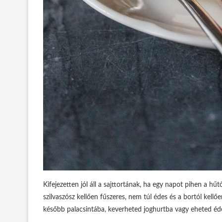
Kifejezetten jól áll a sajttortának, ha egy napot pihen a hű
szilvaszósz kellően fűszeres, nem túl édes és a bortól kell
később palacsintába, keverheted joghurtba vagy eheted éd