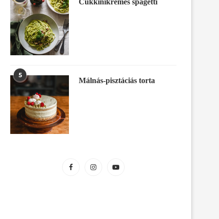
Cukkinikrémes spagetti
5
Málnás-pisztáciás torta