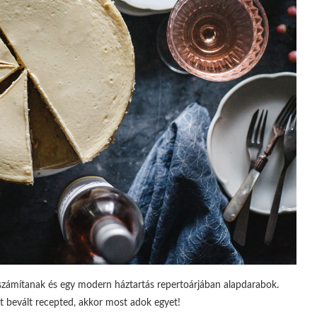
számítanak és egy modern háztartás repertoárjában alapdarabok.
lt bevált recepted, akkor most adok egyet!