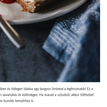
tőben és hidegen tálalva egy langyos öntettel a legfinomabb! Ez a
ően savanykás és különleges. Ha marad a szószból, akkor töltheted
es bundás kenyérhez is.