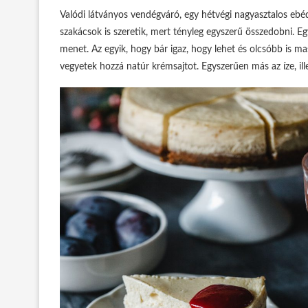
Valódi látványos vendégváró, egy hétvégi nagyasztalos ebéd
szakácsok is szeretik, mert tényleg egyszerű összedobni. Eg
menet. Az egyik, hogy bár igaz, hogy lehet és olcsóbb is m
vegyetek hozzá natúr krémsajtot. Egyszerűen más az íze, ill