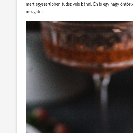
mert egyszerűbben tudsz vele bánni. Én is egy nagy öntött
mozgatni.