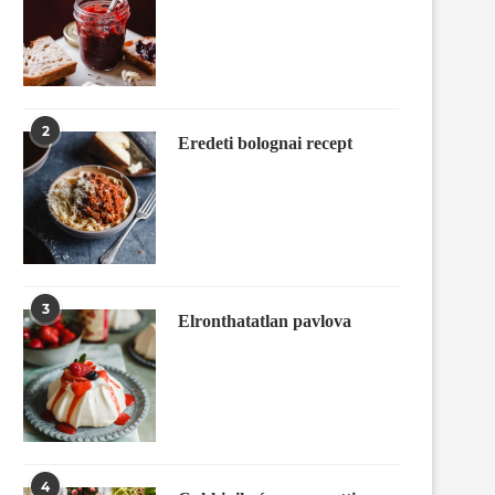
2
Eredeti bolognai recept
3
Elronthatatlan pavlova
4