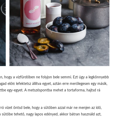
ában, hogy a vízfürdőben ne folyjon bele semmi. Ezt úgy a legkönnyebb
ad előtt lefektetsz állítva egyet, aztán erre merőlegesen egy másik,
esztbe egy-egyet. A metszéspontba mehet a tortaforma, hajtsd rá
ró vizet öntsd bele, hogy a sütőben azzal már ne menjen az idő,
n sütőbe tehető, nagy lapos edényed, akkor bátran használd azt,