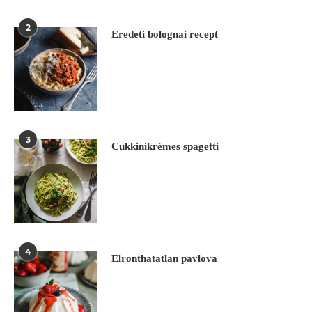
2
Eredeti bolognai recept
3
Cukkinikrémes spagetti
4
Elronthatatlan pavlova