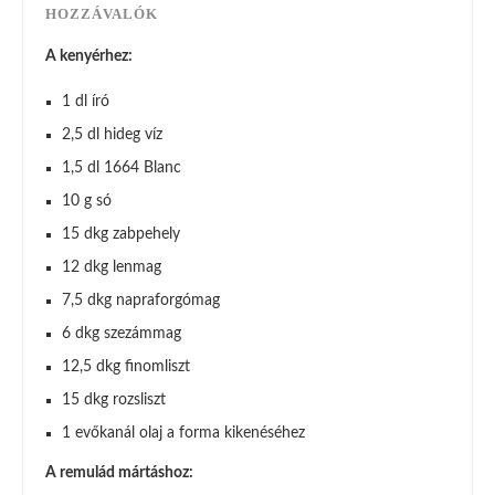
HOZZÁVALÓK
A kenyérhez:
1 dl író
2,5 dl hideg víz
1,5 dl 1664 Blanc
10 g só
15 dkg zabpehely
12 dkg lenmag
7,5 dkg napraforgómag
6 dkg szezámmag
12,5 dkg finomliszt
15 dkg rozsliszt
1 evőkanál olaj a forma kikenéséhez
A remulád mártáshoz: