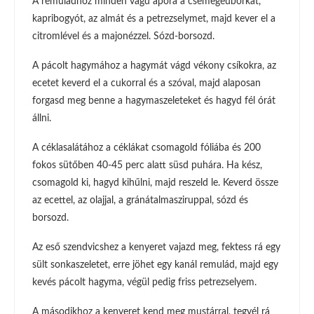
A remuládhoz minden vágd apóra a csemegeuborkát,
kapribogyót, az almát és a petrezselymet, majd kever el a
citromlével és a majonézzel. Sózd-borsozd.
A pácolt hagymához a hagymát vágd vékony csíkokra, az
ecetet keverd el a cukorral és a szóval, majd alaposan
forgasd meg benne a hagymaszeleteket és hagyd fél órát
állni.
A céklasalátához a céklákat csomagold fóliába és 200
fokos sütőben 40-45 perc alatt süsd puhára. Ha kész,
csomagold ki, hagyd kihűlni, majd reszeld le. Keverd össze
az ecettel, az olajjal, a gránátalmasziruppal, sózd és
borsozd.
Az eső szendvicshez a kenyeret vajazd meg, fektess rá egy
sült sonkaszeletet, erre jöhet egy kanál remulád, majd egy
kevés pácolt hagyma, végül pedig friss petrezselyem.
A másodikhoz a kenyeret kend meg mustárral, tegyél rá