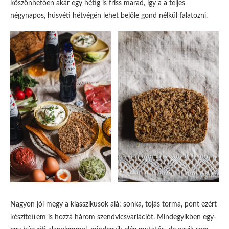
köszönhetően akár egy hétig is friss marad, így a a teljes
négynapos, húsvéti hétvégén lehet belőle gond nélkül falatozni.
Nagyon jól megy a klasszikusok alá: sonka, tojás torma, pont ezért
készítettem is hozzá három szendvicsvariációt. Mindegyikben egy-