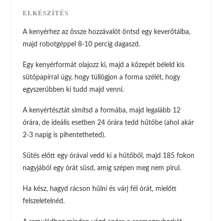
ELKÉSZÍTÉS
A kenyérhez az össze hozzávalót öntsd egy keverőtálba,
majd robotgéppel 8-10 percig dagaszd.
Egy kenyérformát olajozz ki, majd a közepét béleld kis
sütőpapírral úgy, hogy túllógjon a forma szélét, hogy
egyszerűbben ki tudd majd venni.
A kenyértésztát simítsd a formába, majd legalább 12
órára, de ideális esetben 24 órára tedd hűtőbe (ahol akár
2-3 napig is pihentetheted).
Sütés előtt egy órával vedd ki a hűtőből, majd 185 fokon
nagyjából egy órát süsd, amíg szépen meg nem pirul.
Ha kész, hagyd rácson hűlni és várj fél órát, mielőtt
felszeletelnéd.