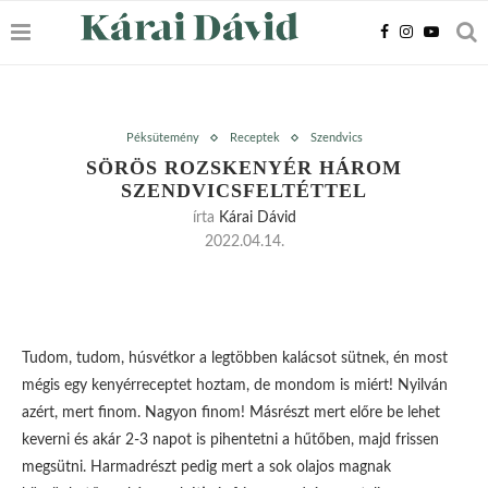
Péksütemény
Receptek
Szendvics
SÖRÖS ROZSKENYÉR HÁROM
SZENDVICSFELTÉTTEL
írta
Kárai Dávid
2022.04.14.
Tudom, tudom, húsvétkor a legtöbben kalácsot sütnek, én most
mégis egy kenyérreceptet hoztam, de mondom is miért! Nyilván
azért, mert finom. Nagyon finom! Másrészt mert előre be lehet
keverni és akár 2-3 napot is pihentetni a hűtőben, majd frissen
megsütni. Harmadrészt pedig mert a sok olajos magnak