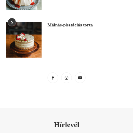
5
Málnás-pisztáciás torta
Hírlevél