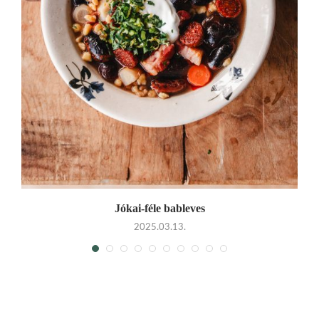
Jókai-féle bableves
2025.03.13.