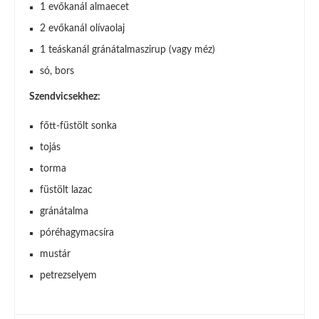
1 evőkanál almaecet
2 evőkanál olívaolaj
1 teáskanál gránátalmaszirup (vagy méz)
só, bors
Szendvicsekhez:
főtt-füstölt sonka
tojás
torma
füstölt lazac
gránátalma
póréhagymacsíra
mustár
petrezselyem