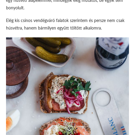
egy húsvéti alapelemmel, mindegyik elég mutatós, de egyik sem
bonyolult.
Elég kis csinos vendégváró falatok szerintem és persze nem csak
húsvétra, hanem bármilyen együtt töltött alkalomra.