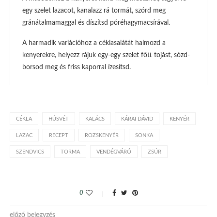
egy szelet lazacot, kanalazz rá tormát, szórd meg
gránátalmamaggal és díszítsd póréhagymacsírával.
A harmadik variációhoz a céklasalátát halmozd a
kenyerekre, helyezz rájuk egy-egy szelet főtt tojást, sózd-
borsod meg és friss kaporral ízesítsd.
CÉKLA
HÚSVÉT
KALÁCS
KÁRAI DÁVID
KENYÉR
LAZAC
RECEPT
ROZSKENYÉR
SONKA
SZENDVICS
TORMA
VENDÉGVÁRÓ
ZSÚR
0
előző bejegyzés