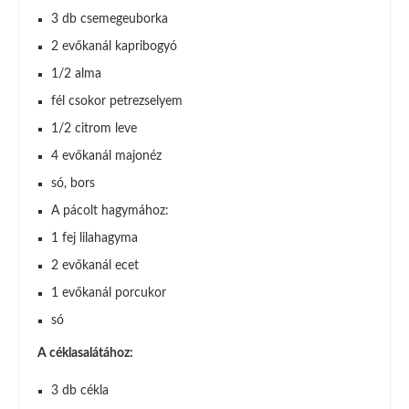
3 db csemegeuborka
2 evőkanál kapribogyó
1/2 alma
fél csokor petrezselyem
1/2 citrom leve
4 evőkanál majonéz
só, bors
A pácolt hagymához:
1 fej lilahagyma
2 evőkanál ecet
1 evőkanál porcukor
só
A céklasalátához:
3 db cékla