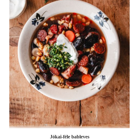
Jókai-féle bableves