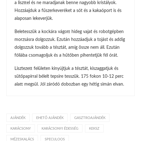
a liszttel és ne maradjanak benne nagyobb kristályok.
Hozzáajduk a fűszerkeveréket a sót és a kakaóport is és
alaposan lekeverjük.
Beletesszük a kockára vágott hideg vajat és robotgépben
morzsásra dolgozzuk. Ezután hozzáadjuk a tojást és addig
dolgozzuk tovább a tésztát, amíg össze nem áll. Ezután
fóliába csomagoljuk és a hűtőben pihentetjük fél órát.
Lisztezett felületen kinyújtjuk a tésztát, kiszaggatjuk és
sütőpapírral bélelt tepsire tesszük. 175 fokon 10-12 perc
alatt megsül. Jól záródó dobozban egy hétig simán elvan.
AJÁNDÉK
EHETŐ AJÁNDÉK
GASZTROAJÁNDÉK
KARÁCSONY
KARÁCSONYI ÉDESSÉG
KEKSZ
MÉZESKALÁCS
SPECULOOS