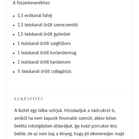
A fűszerkeverékhez:
1,5 evőkanál fahéj
1,5 teáskanál őrölt szerecsendió
1,5 teáskanál őrölt gyömbér
1 teáskanál őrölt szegfűbors
1 teáskanál őrölt koriandermag
1 teáskanál őrölt kardamom
½ teáskanál őrölt csillagánizs
ELKÉSZÍTÉS
A lisztet egy tálba szórjuk. Hozzáadjuk a nádcukrot is,
amiből ha nem kapunk finomabb szeműt, akkor késes
betétű robotgépben átdaráljuk, így kvázi porcukor lesz
belőle, de az nem baj, a lényeg, hogy jól elkeveredjen majd