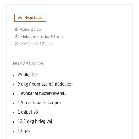
Nyomtatás
Adag:
25 db
Előkészületi idő:
10 perc
Főzési idő:
12 perc
HOZZÁVALÓK
25 dkg liszt
9 dkg finom szemű nádcukor
1 evőkanál fűszerkeverék
1,5 teáskanál kakaópor
1 csipet só
12,5 dkg hideg vaj
1 tojás