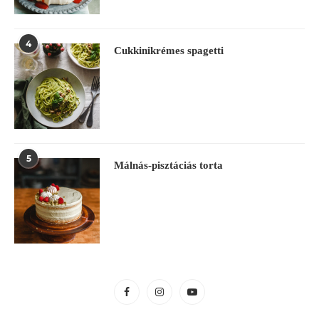
4
Cukkinikrémes spagetti
5
Málnás-pisztáciás torta