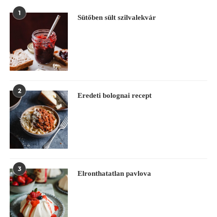
1
Sütőben sült szilvalekvár
2
Eredeti bolognai recept
3
Elronthatatlan pavlova