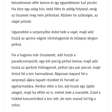
kényelmesen elfér benne és így egyenletesen tud pirulni.
Ha kész egy adag hús, tedd félre és addig folytasd, amíg
az összeset meg nem pirítottad. Közben ha szükséges, az
olajat pótold.
Ugyanebbe a serpenyőbe dobd bele a vajat, majd add
hozzá az apróra vágott vöröshagymát és közepes lángon
pirítsd.
Ha a hagyma már összeesett, add hozzá a
paradicsompürét, egy-két percig pirítsd benne, majd add
hozzá az aprított fokhagymát, pirítsd újra pár percet, majd
öntsd fel a bor harmadával. Alaposan kapard fel a
serpneyő aljára tapadt részeket és forrald az
egyharmadára. Amikor előtt a bor, adj hozzá egy újabb
adagot, majd ha elfőtt ez is, mehet bele a maradék. Ezzel a
trükkel koncentrálod a bor ízét, de nem marad túl híg a
szósz.