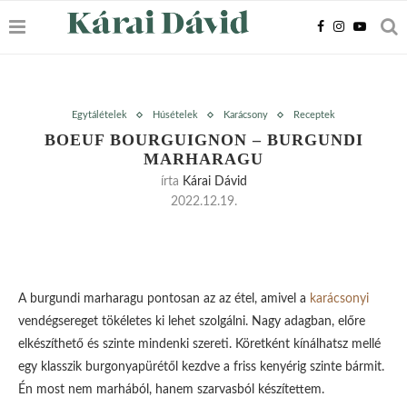
Egytálételek
Húsételek
Karácsony
Receptek
BOEUF BOURGUIGNON – BURGUNDI
MARHARAGU
írta
Kárai Dávid
2022.12.19.
A burgundi marharagu pontosan az az étel, amivel a
karácsonyi
vendégsereget tökéletes ki lehet szolgálni. Nagy adagban, előre
elkészíthető és szinte mindenki szereti. Köretként kínálhatsz mellé
egy klasszik burgonyapürétől kezdve a friss kenyérig szinte bármit.
Én most nem marhából, hanem szarvasból készítettem.