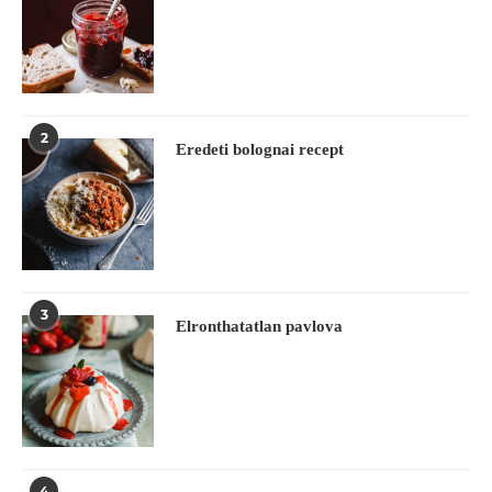
2
Eredeti bolognai recept
3
Elronthatatlan pavlova
4