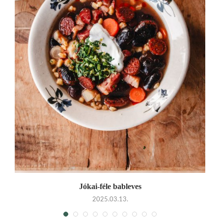
Jókai-féle bableves
2025.03.13.