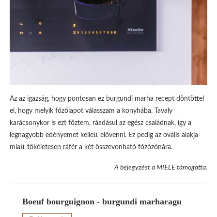
Az az igazság, hogy pontosan ez burgundi marha recept döntöttel
el, hogy melyik főzőlapot válasszam a konyhába. Tavaly
karácsonykor is ezt főztem, ráadásul az egész családnak, így a
legnagyobb edényemet kellett elővenni. Ez pedig az ovális alakja
miatt tökéletesen ráfér a két összevonható főzőzónára.
A bejegyzést a MIELE támogatta.
Boeuf bourguignon - burgundi marharagu