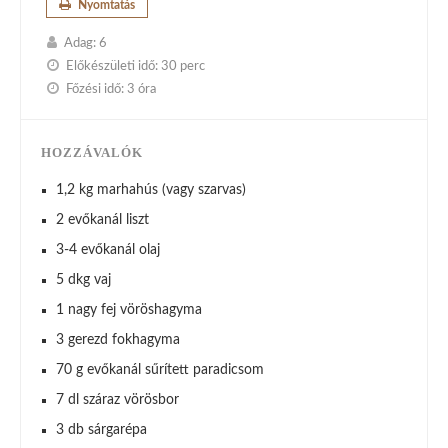
Nyomtatás
Adag:
6
Előkészületi idő:
30 perc
Főzési idő:
3 óra
HOZZÁVALÓK
1,2 kg marhahús (vagy szarvas)
2 evőkanál liszt
3-4 evőkanál olaj
5 dkg vaj
1 nagy fej vöröshagyma
3 gerezd fokhagyma
70 g evőkanál sűrített paradicsom
7 dl száraz vörösbor
3 db sárgarépa