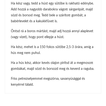
Ha kész vagy, tedd a húst egy sütőbe is rakható edénybe.
Add hozzá a nagyobb darabokra vágott sárgarépát, majd
sózd és borsod meg. Tedd bele a szárított gombát, a
babérlevelet és a kakukkfüvet is.
Öntsd rá a boros mártást, majd adj hozzá annyi alaplevet
(vagy vizet), hogy pont ellepje a húst.
Ha kész, mehet is a 150 fokos sütőbe 2,5-3 órára, amíg a
hús meg nem puhul.
Ha a hús kész, akkor kevés olajon pirítsd át a megmosott
gombákat, majd sózd és borsozd meg és keverd a raguba.
Friss petrezselyemmel megszórva, savanyúsággal és
kenyérrel tálald.