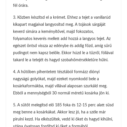
fél órára.
3. Közben készítsd el a krémet. Ehhez a tejet a vaníliarúd
kikapart magjaival langyosítsd meg. A tojások sárgáját
keverd simára a keményítővel, majd fokozatos,
folyamatos keverés mellett add hozzá a langyos tejet. Az
egészet öntsd vissza az edénybe és addig főzd, amíg sűrű
pudingot nem kapsz belőle. Ekkor húzd le a tűzről, fóliával
takard le a tetejét és hagyd szobahőmérsékletűre hűlni.
4. A hűtőben pihentetett tésztából formázz diónyi
nagyságú golyókat, majd ezeket nyomkodd bele a
kosárkaformákba, majd villával alaposan szurkáld meg.
Ebből a mennyiségből 30 normál méretű kosárka jön ki.
5. A sütőt melegítsd elő 185 foka és 12-15 perc alatt süsd
meg benne a kosárkákat. Akkor lesz jó, ha a széle már
pirulni kezd. Ha elkészültek, vedd ki őket és hagyd kihűlni,
utána óvatosan fordítsd ki őket a formából.