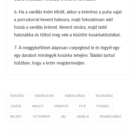
6. Ha a vaníliás krém kihűlt, akkor a krémhez a puha vajat
a porcukorral keverd habosra, majd fokozatosan add
hozzá a vaníliás krémet. Keverd simára, majd tedd
habzsákba és töltsd meg vele a kisütött kosárkatésztákat.
7. A meggybefőttet alaposan csepegtesd le és tegyél egy-
egy darabot mindegyik kosárka tetejére. Tálalási tartsd
hűtőben, hogy a krém megdermedjen.
ÉDESSÉG
KARÁCSONY
KÁRAI DÁVID
KOSKÁRKA
LINZER
MEGGY
MINIPITE
PITE
PUDING
RECEPT
SÜTEMÉNY
VAJ
VANÍLIA
VENDÉGVÁRÓ