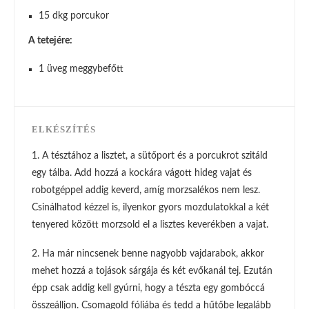
15 dkg porcukor
A tetejére:
1 üveg meggybefőtt
ELKÉSZÍTÉS
1. A tésztához a lisztet, a sütőport és a porcukrot szitáld
egy tálba. Add hozzá a kockára vágott hideg vajat és
robotgéppel addig keverd, amíg morzsalékos nem lesz.
Csinálhatod kézzel is, ilyenkor gyors mozdulatokkal a két
tenyered között morzsold el a lisztes keverékben a vajat.
2. Ha már nincsenek benne nagyobb vajdarabok, akkor
mehet hozzá a tojások sárgája és két evőkanál tej. Ezután
épp csak addig kell gyúrni, hogy a tészta egy gombóccá
összeálljon. Csomagold fóliába és tedd a hűtőbe legalább