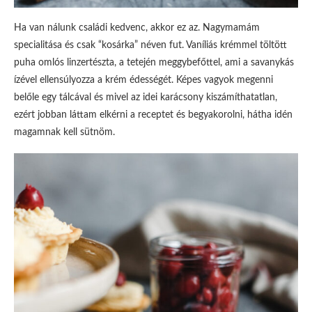
Ha van nálunk családi kedvenc, akkor ez az. Nagymamám
specialitása és csak “kosárka” néven fut. Vaníliás krémmel töltött
puha omlós linzertészta, a tetején meggybefőttel, ami a savanykás
ízével ellensúlyozza a krém édességét. Képes vagyok megenni
belőle egy tálcával és mivel az idei karácsony kiszámíthatatlan,
ezért jobban láttam elkérni a receptet és begyakorolni, hátha idén
magamnak kell sütnöm.