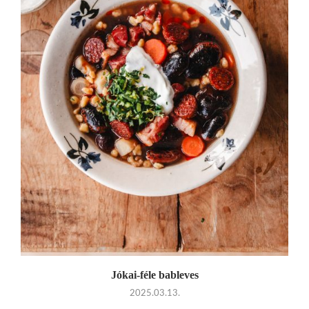
Jókai-féle bableves
2025.03.13.