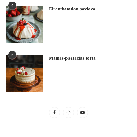
4
Elronthatatlan pavlova
5
Málnás-pisztáciás torta