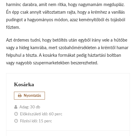
harminc darabra, amit nem ritka, hogy nagymamám megdupláz.
Én épp csak annyit változtattam rajta, hogy a krémhez a vaníliás
pudingot a hagyományos módon, azaz keményítőből és tojásból
főztem.
Azt érdemes tudni, hogy betöltés után egyből irány vele a hűtőbe
vagy a hideg kamrába, mert szobahőmérsékleten a krémtől hamar
felpuhul a tészta. A kosárka formákat pedig háztartási boltban
vagy nagyobb szupermarketekben beszerezheted.
Kosárka
Nyomtatás
Adag:
30 db
Előkészületi idő:
60 perc
Főzési idő:
15 perc