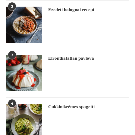
2
Eredeti bolognai recept
3
Elronthatatlan pavlova
4
Cukkinikrémes spagetti