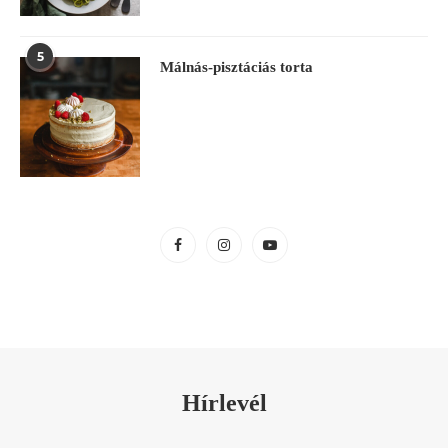
5
Málnás-pisztáciás torta
Hírlevél