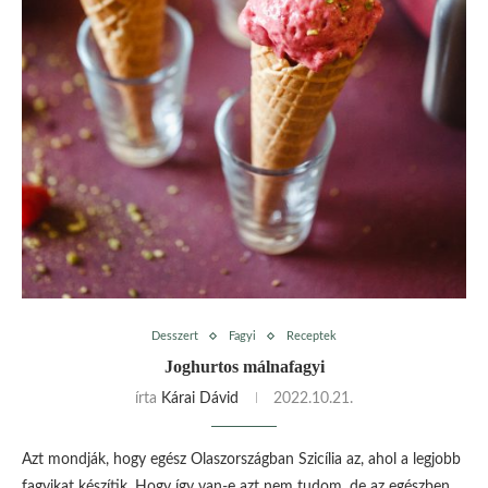
Desszert
Fagyi
Receptek
Joghurtos málnafagyi
írta
Kárai Dávid
2022.10.21.
Azt mondják, hogy egész Olaszországban Szicília az, ahol a legjobb
fagyikat készítik. Hogy így van-e azt nem tudom, de az egészben