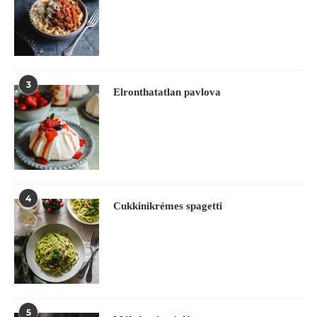
3
Elronthatatlan pavlova
4
Cukkinikrémes spagetti
5