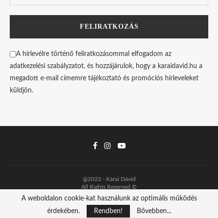
A hírlevélre történő feliratkozásommal elfogadom az
adatkezelési szabályzatot, és hozzájárulok, hogy a karaidavid.hu a
megadott e-mail címemre tájékoztató és promóciós hírleveleket
küldjön.
@2022 - Kárai Dávid
All Rights Reserved ©
A weboldalon cookie-kat használunk az optimális működés
A TETEJÉRE
érdekében.
Rendben!
Bővebben...