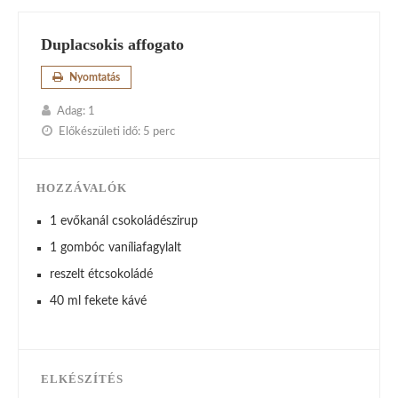
Duplacsokis affogato
Nyomtatás
Adag:
1
Előkészületi idő:
5 perc
HOZZÁVALÓK
1 evőkanál csokoládészirup
1 gombóc vaníliafagylalt
reszelt étcsokoládé
40 ml fekete kávé
ELKÉSZÍTÉS