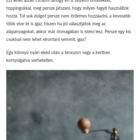
Ezt lehet aztán cifrázni (ahogy én is tettem) öntetekkel,
toppingokkal, meg persze játszani, hogy milyen fagyit használtok
hozzá. Túl sok dolgot persze nem érdemes hozzáadni, a kevesebb
több elve itt is igaz, hiszen ha jól választjátok meg az
alapanyagokat, akkor már önmagában is isteni lesz. Persze egy kis
csokival nem lehet elrontani semmit, igaz?
Egy könnyű nyári ebéd után a teraszon vagy a kertben
kortyolgatva verhetetlen.