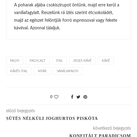
A poharak aljába csokiszirupot öntünk, majd erre kerül a
vaníliafagylalt. Reszelünk rá ízlés szerint étcsokoládét,
majd az egészet felöntjük forró espressoval vagy fekete
kávéval. Azonnal tálaljuk.
FAGYI
FAGYLALT
ITAL
JEGES KÁVÉ
KÁVÉ
KÁVÉS ITAL
NYÁR
VANÍLIAFAGYI
0
előző bejegyzés
SÜTÉS NÉLKÜLI JOGHURTOS PISKÓTA
következő bejegyzés
KONFITÁLT PARADICSOM