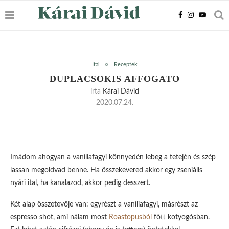
Ital
Receptek
DUPLACSOKIS AFFOGATO
írta
Kárai Dávid
2020.07.24.
Imádom ahogyan a vaníliafagyi könnyedén lebeg a tetején és szép
lassan megoldvad benne. Ha összekevered akkor egy zseniális
nyári ital, ha kanalazod, akkor pedig desszert.
Két alap összetevője van: egyrészt a vaníliafagyi, másrészt az
espresso shot, ami nálam most
Roastopusból
főtt kotyogósban.