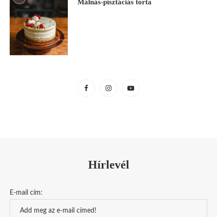
Málnás-pisztáciás torta
Hírlevél
E-mail cím: