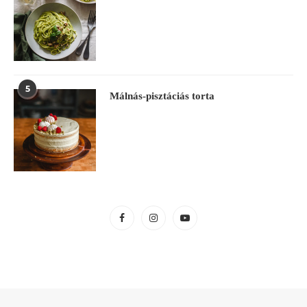
5
Málnás-pisztáciás torta