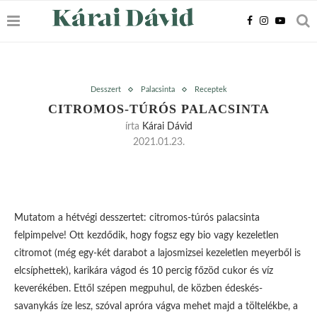
Desszert
Palacsinta
Receptek
CITROMOS-TÚRÓS PALACSINTA
írta
Kárai Dávid
2021.01.23.
Mutatom a hétvégi desszertet: citromos-túrós palacsinta
felpimpelve! Ott kezdődik, hogy fogsz egy bio vagy kezeletlen
citromot (még egy-két darabot a lajosmizsei kezeletlen meyerből is
elcsíphettek), karikára vágod és 10 percig főzöd cukor és víz
keverékében. Ettől szépen megpuhul, de közben édeskés-
savanykás íze lesz, szóval apróra vágva mehet majd a töltelékbe, a