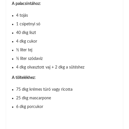
A palacsintához:
4 tojás
1 csipetnyi só
40 dkg liszt
4 dkg cukor
½ liter tej
½ liter szódavíz
4 dkg olvasztott vaj + 2 dkg a sütéshez
A töltelékhez:
75 dkg krémes túró vagy ricotta
25 dkg mascarpone
6 dkg porcukor