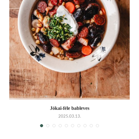
Jókai-féle bableves
2025.03.13.