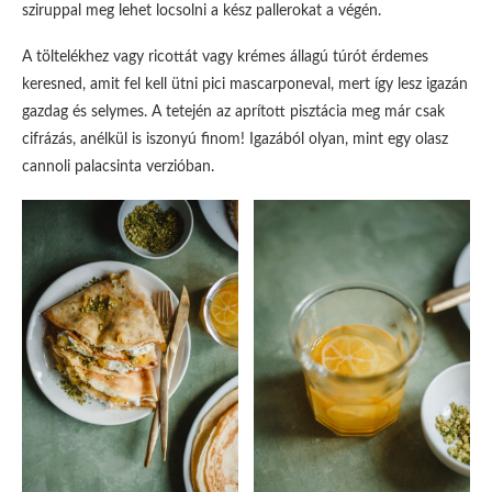
sziruppal meg lehet locsolni a kész pallerokat a végén.
A töltelékhez vagy ricottát vagy krémes állagú túrót érdemes
keresned, amit fel kell ütni pici mascarponeval, mert így lesz igazán
gazdag és selymes. A tetején az aprított pisztácia meg már csak
cifrázás, anélkül is iszonyú finom! Igazából olyan, mint egy olasz
cannoli palacsinta verzióban.