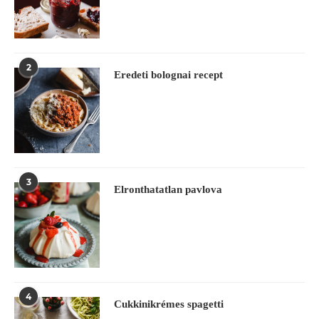
2
Eredeti bolognai recept
3
Elronthatatlan pavlova
4
Cukkinikrémes spagetti