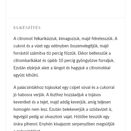
ELKÉSZÍTÉS
A citromot felkarikázzuk, kimagozzuk, majd félretesszük. A
cukrot és a vizet egy edényben összemelegítjük, majd
forrástól számítva tíz percig főzzük. Ekkor beltesszük a
citromkarikákat és újabb 10 percig gyöngyözve forraljuk.
Ezután elzárjuk alatt a lángot és hagyjuk a citromokkal
együtt kihűlni.
A palacsintákhoz tojásokat egy csipet sóval és a cukorral
jó habosra verjük. A liszthez hozzáadjuk a tojásos
keveréket és a tejet, majd addig keverjük, amíg teljesen
homogén nem lesz. Ezután belekeverjük a szódavizet is,
legvégül pedig az olvasztott vajat. Hűtőbe tesszük egy
órára pihenni. Enyhén kivajazott serpenyőben megsütjük