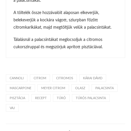
a palacsintákat.
A töltelék össze hozzávalóit alaposan elkeverjük,
belekeverjük a kockára vágott, sziurpban főzött
citromkarikákat, majd megtöltjük velük a palacsintákat.
Tálalásnál a palacsintákat meglocsoljuk a citromos
cukorsziruppal és megszórjuk aprított pisztáciával.
CANNOLI
CITROM
CITROMOS
KÁRAI DÁVID
MASCARPONE
MEYER CITROM
OLASZ
PALACSINTA
PISZTÁCIA
RECEPT
TÚRÓ
TÚRÓS PALACSINTA
VAJ