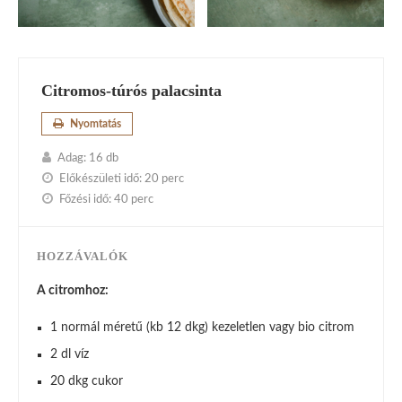
Citromos-túrós palacsinta
Nyomtatás
Adag:
16 db
Előkészületi idő:
20 perc
Főzési idő:
40 perc
HOZZÁVALÓK
A citromhoz:
1 normál méretű (kb 12 dkg) kezeletlen vagy bio citrom
2 dl víz
20 dkg cukor