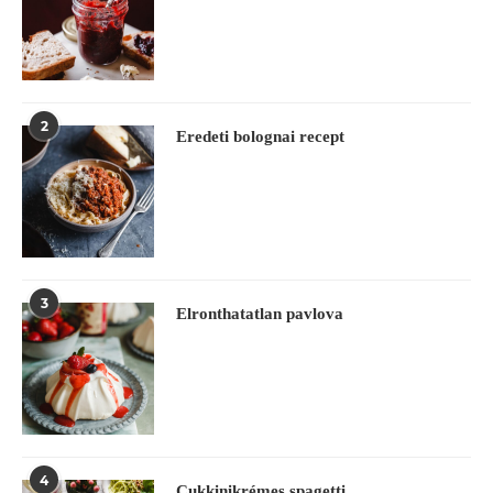
2
Eredeti bolognai recept
3
Elronthatatlan pavlova
4
Cukkinikrémes spagetti