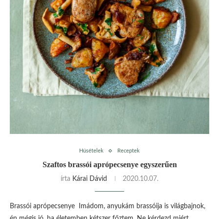
Húsételek
Receptek
Szaftos brassói aprópecsenye egyszerűen
írta
Kárai Dávid
2020.10.07.
Brassói aprópecsenye Imádom, anyukám brassóija is világbajnok,
én mégis jó, ha életemben kétszer főztem. Ne kérdezd miért,