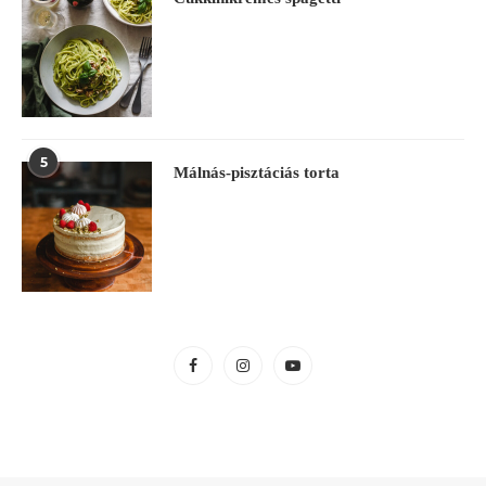
5
Málnás-pisztáciás torta