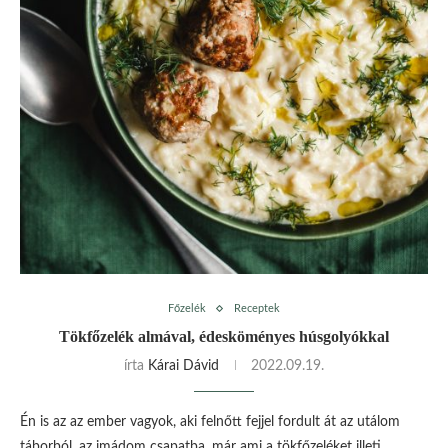
Főzelék
Receptek
Tökfőzelék almával, édesköményes húsgolyókkal
írta
Kárai Dávid
2022.09.19.
Én is az az ember vagyok, aki felnőtt fejjel fordult át az utálom
táborból, az imádom csapatba, már ami a tökfőzeléket illeti.…