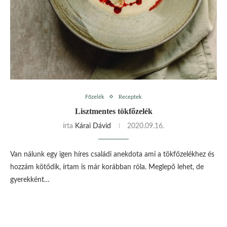
Főzelék
Receptek
Lisztmentes tökfőzelék
írta
Kárai Dávid
2020.09.16.
Van nálunk egy igen híres családi anekdota ami a tökfőzelékhez és
hozzám kötődik, írtam is már korábban róla. Meglepő lehet, de
gyerekként…