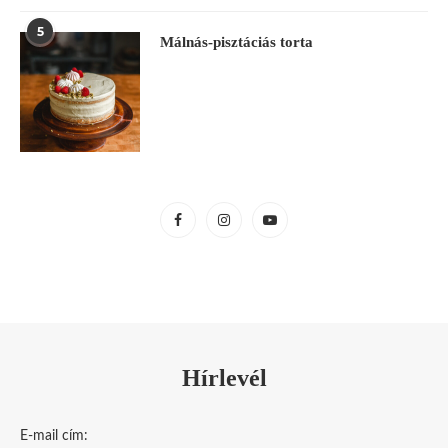
5
Málnás-pisztáciás torta
Hírlevél
E-mail cím: