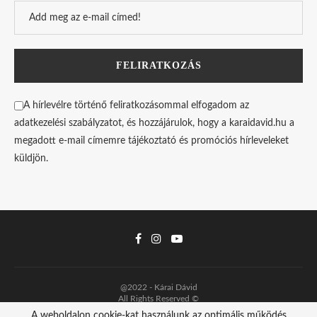
A hírlevélre történő feliratkozásommal elfogadom az
adatkezelési szabályzatot, és hozzájárulok, hogy a karaidavid.hu a
megadott e-mail címemre tájékoztató és promóciós hírleveleket
küldjön.
@2022 - Kárai Dávid
All Rights Reserved ©
A weboldalon cookie-kat használunk az optimális működés