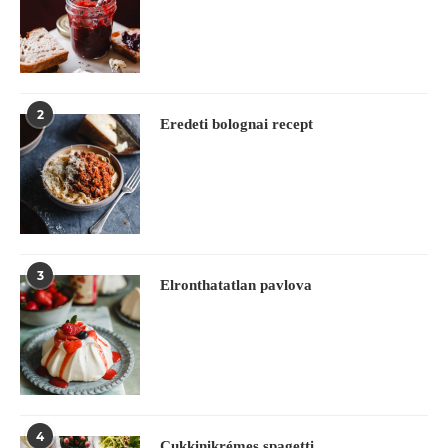
2
Eredeti bolognai recept
3
Elronthatatlan pavlova
4
Cukkinikrémes spagetti