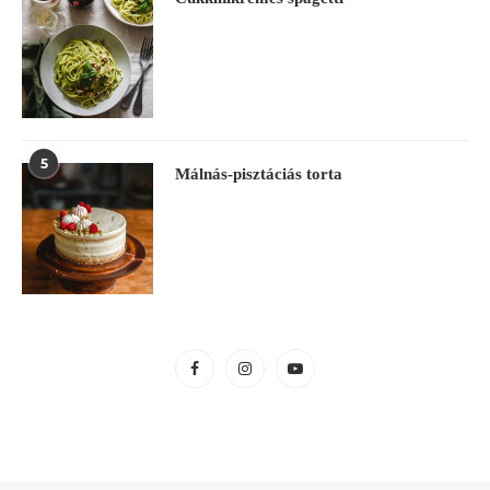
5
Málnás-pisztáciás torta