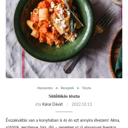
Húsmentes
Receptek
Tészta
Sütőtökös tészta
írta
Kárai Dávid
2022.10.13.
Évszakváltás van a konyhában is és én ezt annyira élvezem! Alma,
sütőtök, gesztenye, birs, dió – rengeteg az új alapanyag ilyenkor,