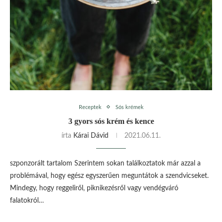
Receptek
Sós krémek
3 gyors sós krém és kence
írta
Kárai Dávid
2021.06.11.
szponzorált tartalom Szerintem sokan találkoztatok már azzal a
problémával, hogy egész egyszerűen meguntátok a szendvicseket.
Mindegy, hogy reggeliről, piknikezésről vagy vendégváró
falatokról…