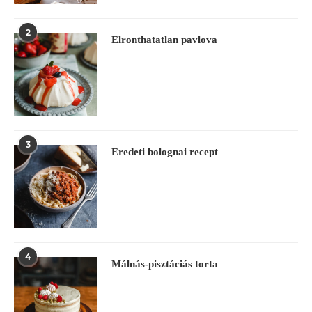
2
Elronthatatlan pavlova
3
Eredeti bolognai recept
4
Málnás-pisztáciás torta