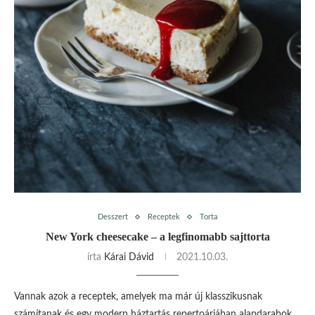
Desszert
Receptek
Torta
New York cheesecake – a legfinomabb sajttorta
írta
Kárai Dávid
2021.10.03.
Vannak azok a receptek, amelyek ma már új klasszikusnak
számítanak és egy modern háztartás repertoárjában alapdarabok.