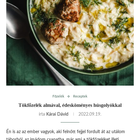
Főzelék
Receptek
Tökfőzelék almával, édesköményes húsgolyókkal
írta
Kárai Dávid
2022.09.19.
Én is az az ember vagyok, aki felnőtt fejjel fordult át az utálom
táborból, az imádom csapatba, már ami a tökfőzeléket illeti.…