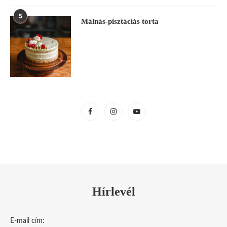
5
Málnás-pisztáciás torta
Hírlevél
E-mail cím: