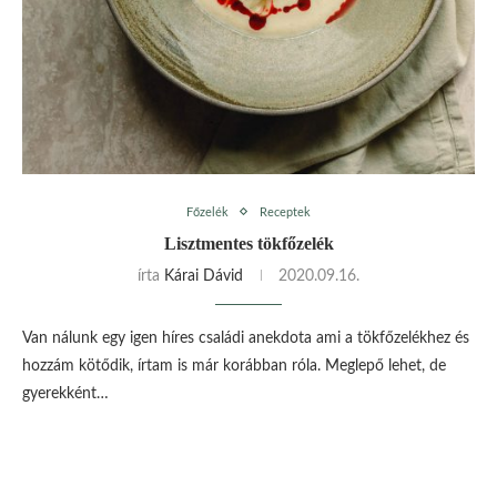
Főzelék
Receptek
Lisztmentes tökfőzelék
írta
Kárai Dávid
2020.09.16.
Van nálunk egy igen híres családi anekdota ami a tökfőzelékhez és
hozzám kötődik, írtam is már korábban róla. Meglepő lehet, de
gyerekként…