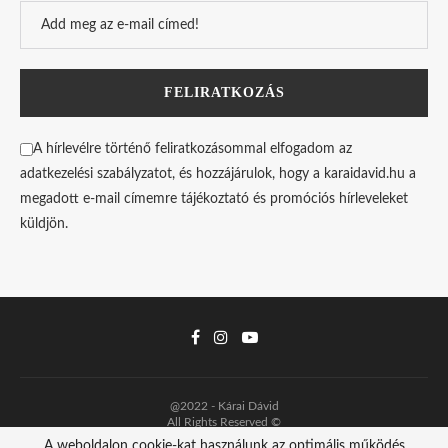
A hírlevélre történő feliratkozásommal elfogadom az
adatkezelési szabályzatot, és hozzájárulok, hogy a karaidavid.hu a
megadott e-mail címemre tájékoztató és promóciós hírleveleket
küldjön.
@2022 - Kárai Dávid
All Rights Reserved ©
A weboldalon cookie-kat használunk az optimális működés