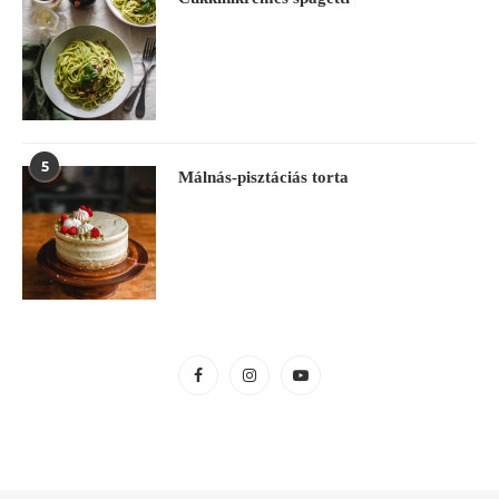
5
Málnás-pisztáciás torta