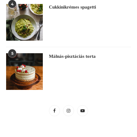
4
Cukkinikrémes spagetti
5
Málnás-pisztáciás torta