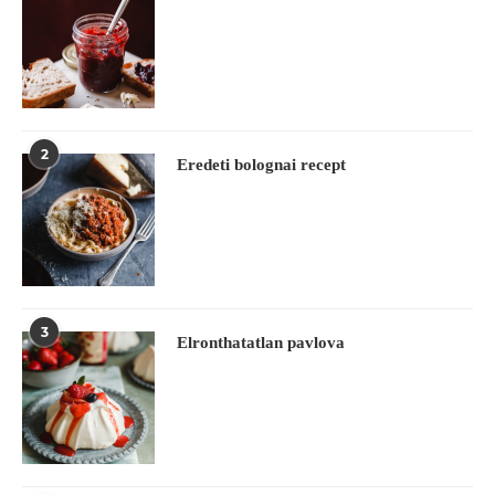
2
Eredeti bolognai recept
3
Elronthatatlan pavlova