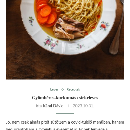
Leves
Receptek
Gyömbéres-kurkumás csirkeleves
írta
Kárai Dávid
2023.10.31.
Jó, nem csak almás pitét sütöttem a covid-túlélő menüben, hanem
bedurrantottam a gyógyhúslevesemet is. Ennek lényege a