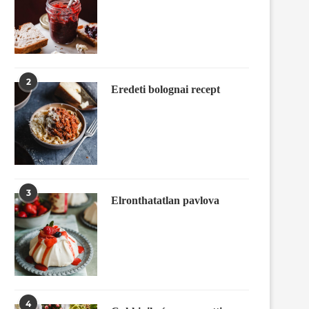
2
Eredeti bolognai recept
3
Elronthatatlan pavlova
4