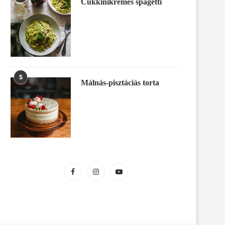
Cukkinikrémes spagetti
5
Málnás-pisztáciás torta