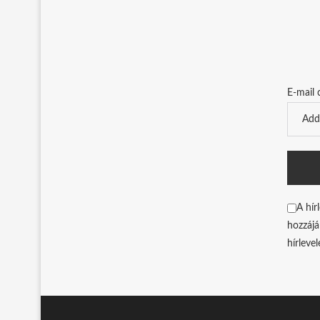
E-mail 
A hír
hozzájá
hírleve