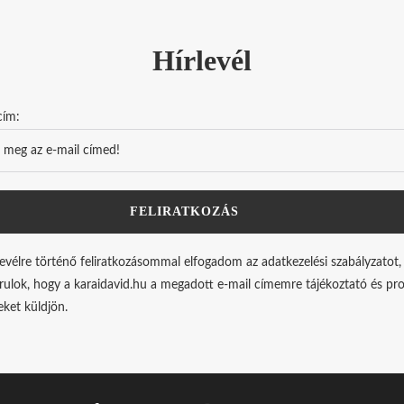
Hírlevél
cím:
levélre történő feliratkozásommal elfogadom az adatkezelési szabályzatot,
rulok, hogy a karaidavid.hu a megadott e-mail címemre tájékoztató és p
leket küldjön.