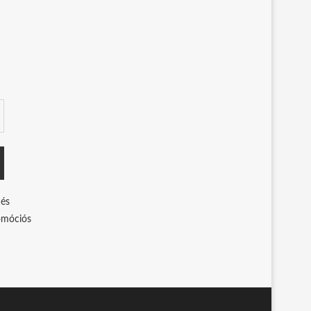
 és
romóciós