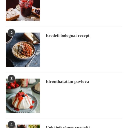
2
Eredeti bolognai recept
3
Elronthatatlan pavlova
4
Cukkinikrémes spagetti