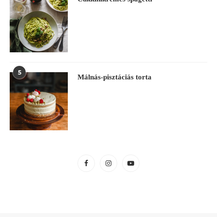
5
Málnás-pisztáciás torta