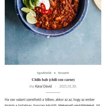
Egytálételek
Receptek
Chilis bab (chili con carne)
írta
Kárai Dávid
2021.01.30.
Ha van valami szerethető a télben, akkor az az, hogy az ember
kívánja a tartalmas, hosszan készülő, lélekemelő egytálételeket. Jól