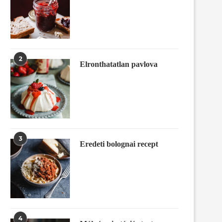
2
Elronthatatlan pavlova
3
Eredeti bolognai recept
4