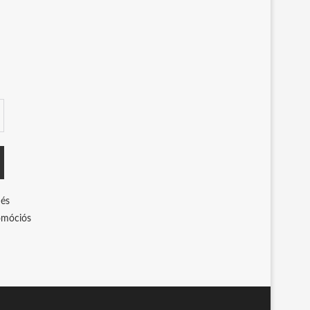
 és
romóciós