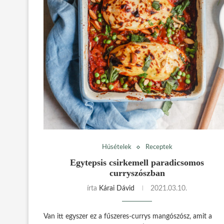
Húsételek
Receptek
Egytepsis csirkemell paradicsomos
curryszószban
írta
Kárai Dávid
2021.03.10.
Van itt egyszer ez a fűszeres-currys mangószósz, amit a