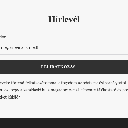
Hírlevél
cím:
levélre történő feliratkozásommal elfogadom az adatkezelési szabályzatot,
rulok, hogy a karaidavid.hu a megadott e-mail címemre tájékoztató és p
leket küldjön.