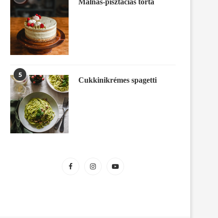
Málnás-pisztáciás torta
5
Cukkinikrémes spagetti