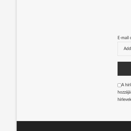
E-mail 
A hír
hozzájá
hírleve