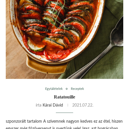
Egytálételek
Receptek
Ratatouille
írta
Kárai Dávid
2021.07.22.
szponzorált tartalom A szívemnek nagyon kedves ez az étel, hiszen
egyszer még főzőversenyt is nyertünk vele! Igaz, azt bográcsban,