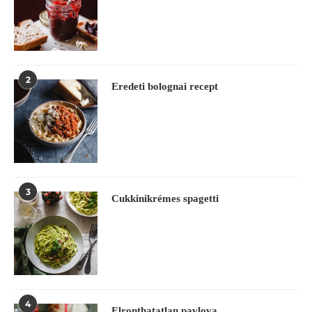
2
Eredeti bolognai recept
3
Cukkinikrémes spagetti
4
Elronthatatlan pavlova