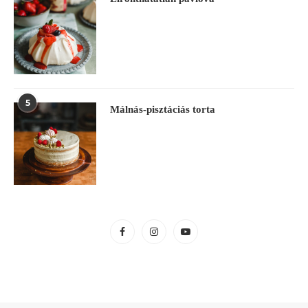
5
Málnás-pisztáciás torta