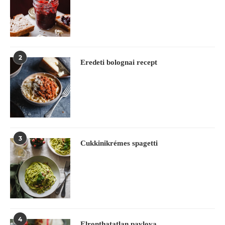
2
Eredeti bolognai recept
3
Cukkinikrémes spagetti
4
Elronthatatlan pavlova