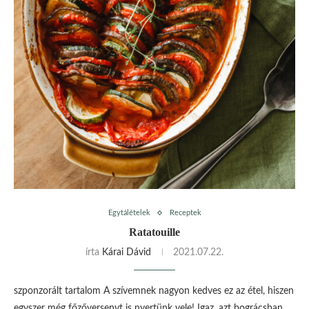
Egytálételek
Receptek
Ratatouille
írta
Kárai Dávid
2021.07.22.
szponzorált tartalom A szívemnek nagyon kedves ez az étel, hiszen
egyszer még főzőversenyt is nyertünk vele! Igaz, azt bográcsban,