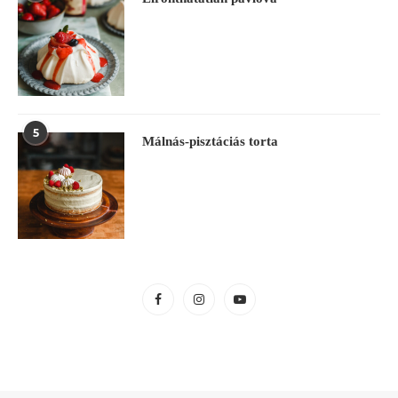
5
Málnás-pisztáciás torta