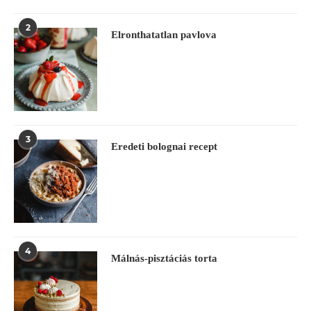
2
Elronthatatlan pavlova
3
Eredeti bolognai recept
4
Málnás-pisztáciás torta