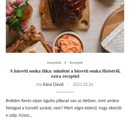
Húsételek
Receptek
A húsvéti sonka titka: mindent a húsvéti sonka főzéséről,
extra recepttel
írta
Kárai Dávid
2021.03.26.
#reklám Kevés olyan izgulós pillanat van az életben, mint amikor
felvágod a húsvéti sonkát, nem? Mert végre kiderül, hogy sikerült-
e szép, húsos…