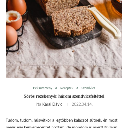
Péksütemény
Receptek
Szendvics
Sörös rozskenyér három szendvicsfeltéttel
írta
Kárai Dávid
2022.04.14.
Tudom, tudom, húsvétkor a legtöbben kalácsot sütnek, én most
mégis egy kenyérreceptet hoztam, de mondom is miért! Nyilván