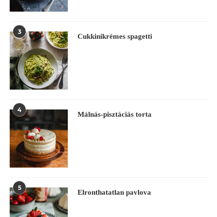
3
Cukkinikrémes spagetti
4
Málnás-pisztáciás torta
5
Elronthatatlan pavlova