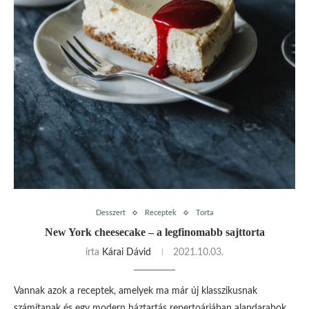
Desszert
Receptek
Torta
New York cheesecake – a legfinomabb sajttorta
írta
Kárai Dávid
2021.10.03.
Vannak azok a receptek, amelyek ma már új klasszikusnak
számítanak és egy modern háztartás repertoárjában alapdarabok.