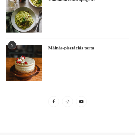
5
Málnás-pisztáciás torta