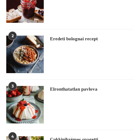
2
Eredeti bolognai recept
3
Elronthatatlan pavlova
4
Cukkinikrémes spagetti