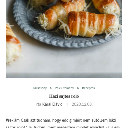
Karácsony
Péksütemény
Receptek
Házi sajtos roló
írta
Kárai Dávid
2020.12.03.
#reklám Csak azt tudnám, hogy eddig miért nem sütöttem házi
sajtos rolót? Ja, tudom, mert megeszem mindet egyedül! Ez is egy