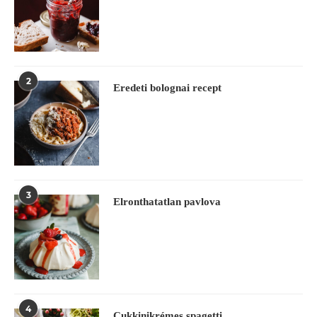
2
Eredeti bolognai recept
3
Elronthatatlan pavlova
4
Cukkinikrémes spagetti