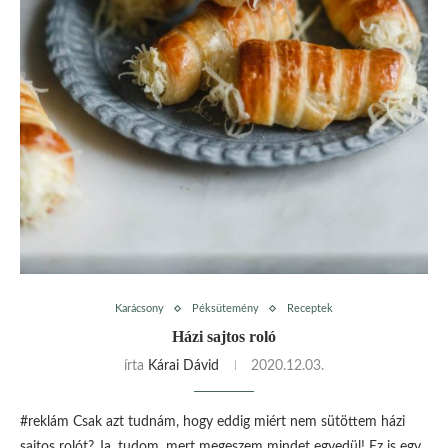
Karácsony
Péksütemény
Receptek
Házi sajtos roló
írta
Kárai Dávid
2020.12.03.
#reklám Csak azt tudnám, hogy eddig miért nem sütöttem házi
sajtos rolót? Ja, tudom, mert megeszem mindet egyedül! Ez is egy