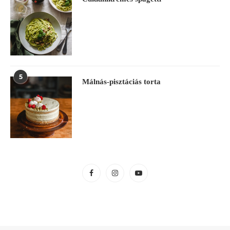
5
Málnás-pisztáciás torta