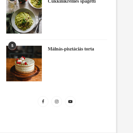
Cukkinikrémes spagetti
5
Málnás-pisztáciás torta