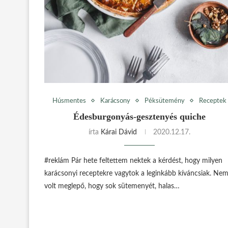
Húsmentes
Karácsony
Péksütemény
Receptek
Édesburgonyás-gesztenyés quiche
írta
Kárai Dávid
2020.12.17.
#reklám Pár hete feltettem nektek a kérdést, hogy milyen
karácsonyi receptekre vagytok a leginkább kíváncsiak. Ne
volt meglepő, hogy sok sütemenyét, halas…