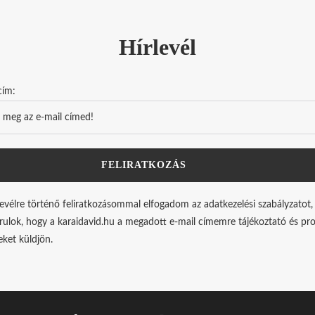
Hírlevél
cím:
levélre történő feliratkozásommal elfogadom az adatkezelési szabályzatot,
rulok, hogy a karaidavid.hu a megadott e-mail címemre tájékoztató és p
leket küldjön.