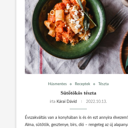
Húsmentes
Receptek
Tészta
Sütőtökös tészta
írta
Kárai Dávid
2022.10.13.
Évszakváltás van a konyhában is és én ezt annyira élvezem
Alma, sütőtök, gesztenye, birs, dió – rengeteg az új alapany