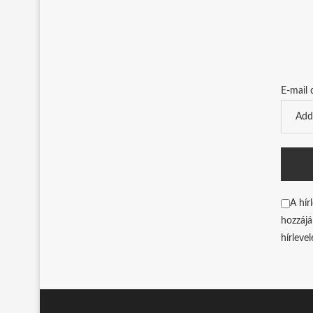
E-mail 
A hír
hozzájá
hírleve