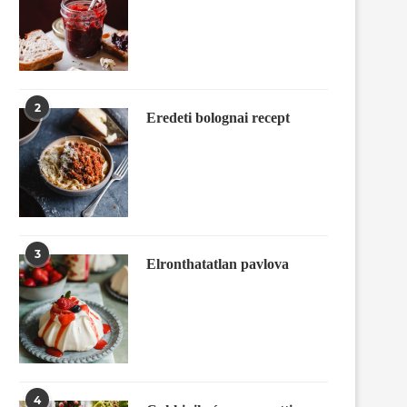
2
Eredeti bolognai recept
3
Elronthatatlan pavlova
4