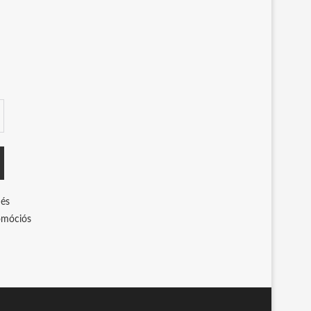
 és
romóciós