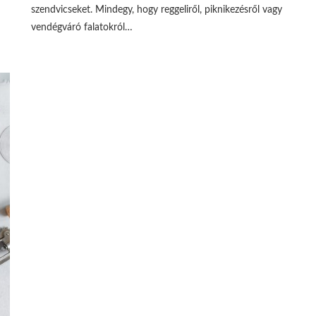
szendvicseket. Mindegy, hogy reggeliről, piknikezésről vagy
vendégváró falatokról…