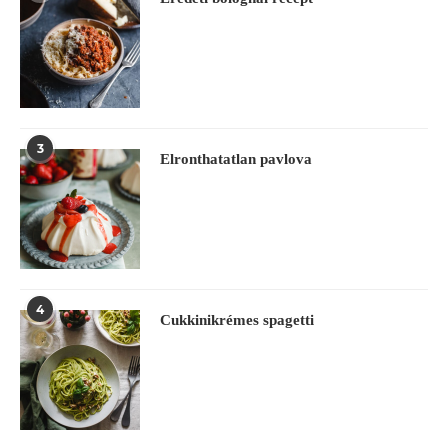
3
Elronthatatlan pavlova
4
Cukkinikrémes spagetti