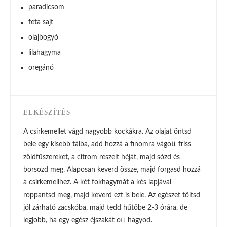
paradicsom
feta sajt
olajbogyó
lilahagyma
oregánó
ELKÉSZÍTÉS
A csirkemellet vágd nagyobb kockákra. Az olajat öntsd
bele egy kisebb tálba, add hozzá a finomra vágott friss
zöldfűszereket, a citrom reszelt héját, majd sózd és
borsozd meg. Alaposan keverd össze, majd forgasd hozzá
a csirkemellhez. A két fokhagymát a kés lapjával
roppantsd meg, majd keverd ezt is bele. Az egészet töltsd
jól zárható zacskóba, majd tedd hűtőbe 2-3 órára, de
legjobb, ha egy egész éjszakát ott hagyod.