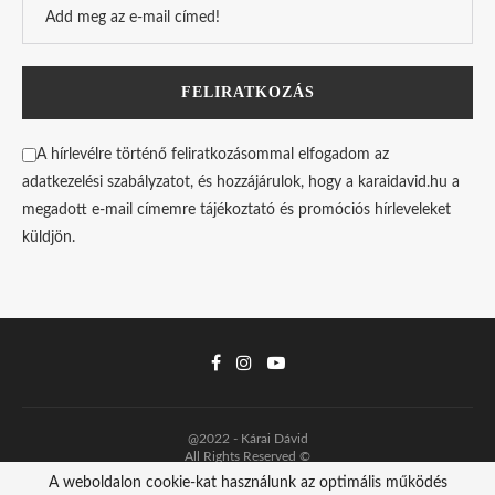
A hírlevélre történő feliratkozásommal elfogadom az
adatkezelési szabályzatot, és hozzájárulok, hogy a karaidavid.hu a
megadott e-mail címemre tájékoztató és promóciós hírleveleket
küldjön.
@2022 - Kárai Dávid
All Rights Reserved ©
A weboldalon cookie-kat használunk az optimális működés