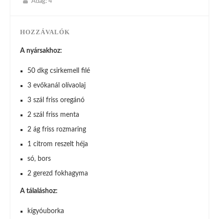
Adag:
4
HOZZÁVALÓK
A nyársakhoz:
50 dkg csirkemell filé
3 evőkanál olívaolaj
3 szál friss oregánó
2 szál friss menta
2 ág friss rozmaring
1 citrom reszelt héja
só, bors
2 gerezd fokhagyma
A tálaláshoz:
kígyóuborka