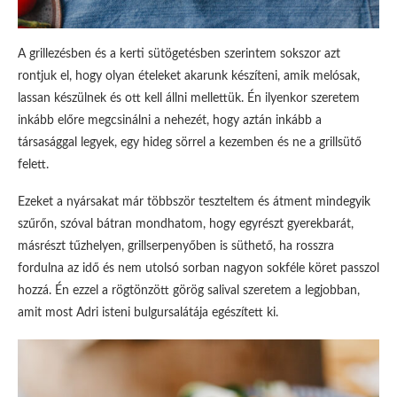
A grillezésben és a kerti sütögetésben szerintem sokszor azt
rontjuk el, hogy olyan ételeket akarunk készíteni, amik melósak,
lassan készülnek és ott kell állni mellettük. Én ilyenkor szeretem
inkább előre megcsinálni a nehezét, hogy aztán inkább a
társasággal legyek, egy hideg sörrel a kezemben és ne a grillsütő
felett.
Ezeket a nyársakat már többször teszteltem és átment mindegyik
szűrőn, szóval bátran mondhatom, hogy egyrészt gyerekbarát,
másrészt tűzhelyen, grillserpenyőben is süthető, ha rosszra
fordulna az idő és nem utolsó sorban nagyon sokféle köret passzol
hozzá. Én ezzel a rögtönzött görög salival szeretem a legjobban,
amit most Adri isteni bulgursalátája egészített ki.