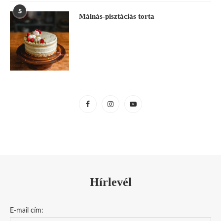
5
Málnás-pisztáciás torta
Hírlevél
E-mail cím: