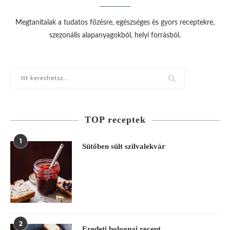
Megtanítalak a tudatos főzésre, egészséges és gyors receptekre,
szezonális alapanyagokból, helyi forrásból.
TOP receptek
1
Sütőben sült szilvalekvár
2
Eredeti bolognai recept