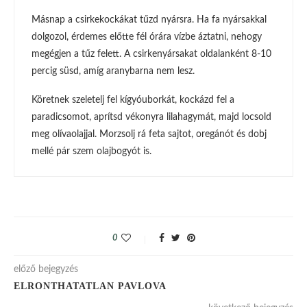
Másnap a csirkekockákat tűzd nyársra. Ha fa nyársakkal
dolgozol, érdemes előtte fél órára vízbe áztatni, nehogy
megégjen a tűz felett. A csirkenyársakat oldalanként 8-10
percig süsd, amíg aranybarna nem lesz.
Köretnek szeletelj fel kígyóuborkát, kockázd fel a
paradicsomot, aprítsd vékonyra lilahagymát, majd locsold
meg olívaolajjal. Morzsolj rá feta sajtot, oregánót és dobj
mellé pár szem olajbogyót is.
0
előző bejegyzés
ELRONTHATATLAN PAVLOVA