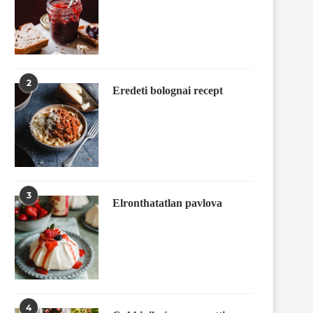
2
Eredeti bolognai recept
3
Elronthatatlan pavlova
4