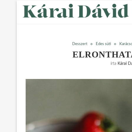
Desszert
Édes süti
Karács
ELRONTHAT
írta
Kárai D