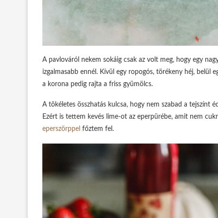
A pavlováról nekem sokáig csak az volt meg, hogy egy nagy
izgalmasabb ennél. Kívül egy ropogós, törékeny héj, belül e
a korona pedig rajta a friss gyümölcs.
A tökéletes összhatás kulcsa, hogy nem szabad a tejszínt éde
Ezért is tettem kevés lime-ot az eperpürébe, amit nem cu
eperszörppel
főztem fel.