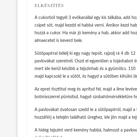
ELKÉSZÍTÉS
A cukorból tegyél 3 evőkanállal egy kis tálkába, add ho
csipet sót, majd kezdd el habbá verni. Amikor kezd ha
hozzá a cukor. Ha már jó kemény a hab, akkor add hozz
almaecetet is keverd bele.
Sütőpapírral bélelj ki egy nagy tepsit, rajzolj rá 4 db 
pavlovákat szeretnél. Oszd el egyenlően a tojáshabot 
mert ide kerül később a tejszínhab és a gyümölcs. 110 
majd kapcsold le a sütőt, és hagyd a sütőben kihűlni (le
Az epret tisztítsd meg és aprítsd fel, majd a lime levé
botmixszerrel pürésítsd, hagyd szobahőmérsékletűre hűl
A pavlovákat óvatosan szedd le a sütőpapírról, majd a
hozzáférj a tetején található üreghez, ide jön majd a tej
A hideg tejszínt verd kemény habbá, halmozd a pavlova 