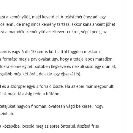
zzá a keményítőt, majd keverd el. A tojásfehérjéhez adj egy
bos lenni, de még nincs kemény tartása, akkor kanalanként jöhet
á a maradék, keményítővel elkevert cukrot, végül pedig az
12 centis vagy 6 db 10 centis kört, attól függően mekkora
és formázd meg a pavlovákat úgy, hogy a teteje lapos maradjon,
fokra előmelegített sütőben (légkeverés nélkül) süsd egy órán át,
galább még két órát, de akár egy éjszakát is).
vel és a szörppel együtt forrald össze. Ha az eper már megpuhult,
ni, majd tálalásig tedd a hűtőbe.
 tetejüket nagyon finoman, óvatosan vágd be késsel, hogy
színhab.
közepébe, locsold meg az epres öntettel, díszítsd friss