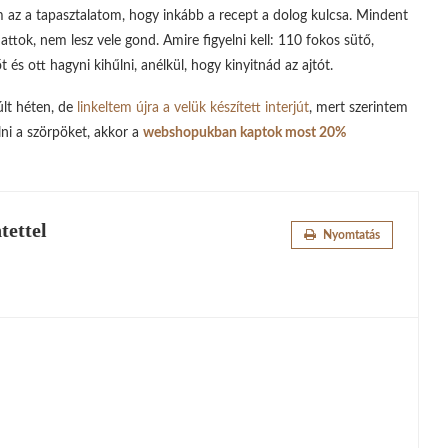
m az a tapasztalatom, hogy inkább a recept a dolog kulcsa. Mindent
hattok, nem lesz vele gond. Amire figyelni kell: 110 fokos sütő,
t és ott hagyni kihűlni, anélkül, hogy kinyitnád az ajtót.
lt héten, de
linkeltem újra a velük készített interjút
, mert szerintem
ni a szörpöket, akkor a
webshopukban kaptok most 20%
ettel
Nyomtatás