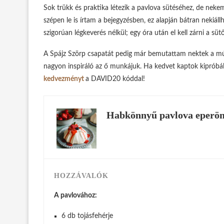
Sok trükk és praktika létezik a pavlova sütéséhez, de neke
szépen le is írtam a bejegyzésben, ez alapján bátran nekiáll
szigorúan légkeverés nélkül; egy óra után el kell zárni a sütő
A Spájz Szörp csapatát pedig már bemutattam nektek a mú
nagyon inspiráló az ő munkájuk. Ha kedvet kaptok kipróbál
kedvezményt
a DAVID20 kóddal!
Habkönnyű pavlova eperönt
HOZZÁVALÓK
A pavlovához:
6 db tojásfehérje