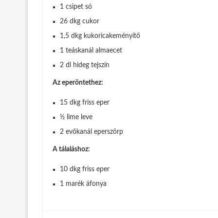
1 csipet só
26 dkg cukor
1,5 dkg kukoricakeményítő
1 teáskanál almaecet
2 dl hideg tejszín
Az eperöntethez:
15 dkg friss eper
½ lime leve
2 evőkanál eperszörp
A tálaláshoz:
10 dkg friss eper
1 marék áfonya