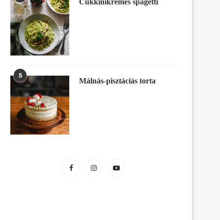
Cukkinikrémes spagetti
5
Málnás-pisztáciás torta