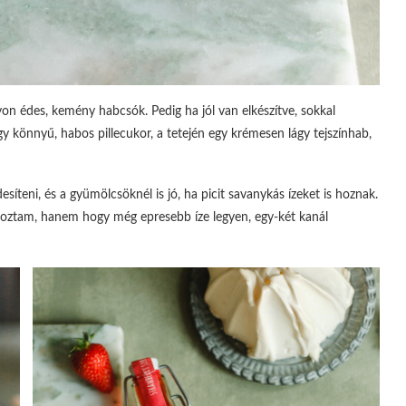
on édes, kemény habcsók. Pedig ha jól van elkészítve, sokkal
gy könnyű, habos pillecukor, a tetején egy krémesen lágy tejszínhab,
síteni, és a gyümölcsöknél is jó, ha picit savanykás ízeket is hoznak.
kroztam, hanem hogy még epresebb íze legyen, egy-két kanál