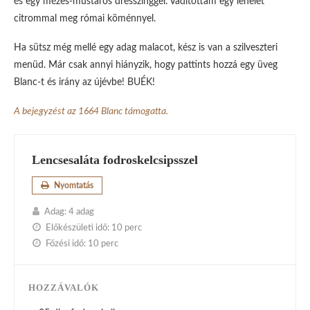
és egy mézes-mustáros dresszinggel. Vadítottam egy lehelet
citrommal meg római köménnyel.
Ha sütsz még mellé egy adag malacot, kész is van a szilveszteri
menüd. Már csak annyi hiányzik, hogy pattints hozzá egy üveg
Blanc-t és irány az újévbe! BUÉK!
A bejegyzést az 1664 Blanc támogatta.
Lencsesaláta fodroskelcsipsszel
Nyomtatás
Adag:
4 adag
Előkészületi idő:
10 perc
Főzési idő:
10 perc
HOZZÁVALÓK