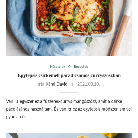
Húsételek
Receptek
Egytepsis csirkemell paradicsomos curryszószban
írta
Kárai Dávid
2021.03.10.
Van itt egyszer ez a fűszeres-currys mangószósz, amit a csirke
pácolásához használtam. És van itt ez az egytepsis módszer, amivel
gyorsan és…