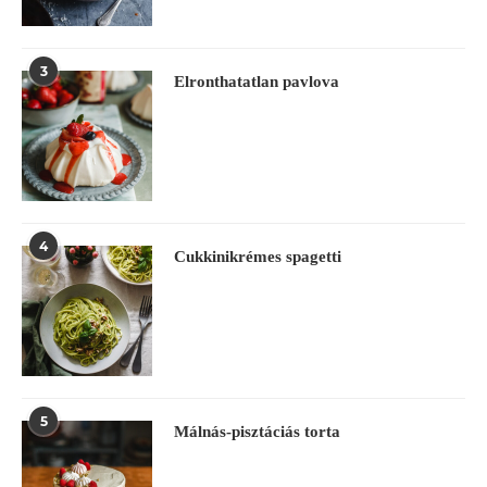
3
Elronthatatlan pavlova
4
Cukkinikrémes spagetti
5
Málnás-pisztáciás torta