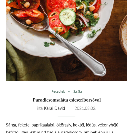
Receptek
Saláta
Paradicsomsaláta csicseriborsóval
írta
Kárai Dávid
2021.08.02.
Sárga, fekete, paprikaalakú, ökörszív, koktél, lédús, vékonyhéjú,
befőző. Igen, ezt mind tudja a paradicsom, aminek épp itt a