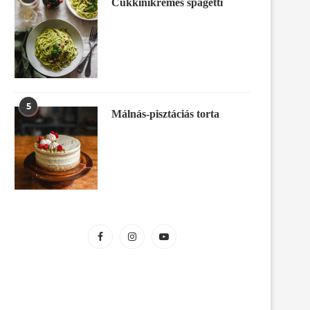
Cukkinikrémes spagetti
5
Málnás-pisztáciás torta