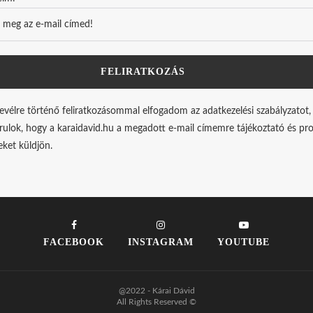
levélre történő feliratkozásommal elfogadom az adatkezelési szabályzatot,
rulok, hogy a karaidavid.hu a megadott e-mail címemre tájékoztató és p
leket küldjön.
FACEBOOK
INSTAGRAM
YOUTUBE
@2022 - Kárai Dávid
All Rights Reserved ©