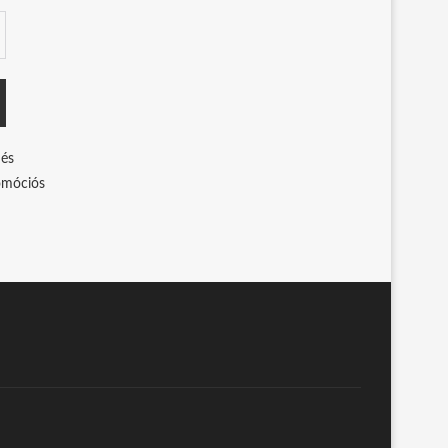
 és
romóciós