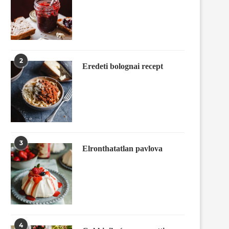
2
Eredeti bolognai recept
3
Elronthatatlan pavlova
4