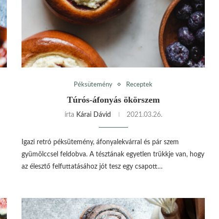
Péksütemény
Receptek
Túrós-áfonyás ökörszem
írta
Kárai Dávid
2021.03.26.
Igazi retró péksütemény, áfonyalekvárral és pár szem
gyümölccsel feldobva. A tésztának egyetlen trükkje van, hogy
az élesztő felfuttatásához jót tesz egy csapott…