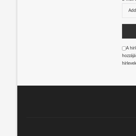
A hír
hozzájá
hírleve