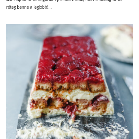
réteg benne a legjobb!…