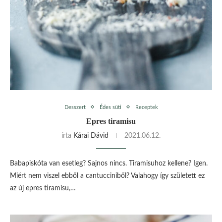
Desszert
Édes süti
Receptek
Epres tiramisu
írta
Kárai Dávid
2021.06.12.
Babapiskóta van esetleg? Sajnos nincs. Tiramisuhoz kellene? Igen.
Miért nem viszel ebből a cantucciniből? Valahogy így született ez
az új epres tiramisu,…