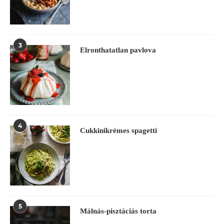
3
Elronthatatlan pavlova
4
Cukkinikrémes spagetti
5
Málnás-pisztáciás torta