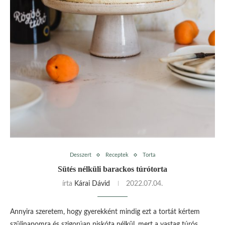
Desszert
Receptek
Torta
Sütés nélküli barackos túrótorta
írta
Kárai Dávid
2022.07.04.
Annyira szeretem, hogy gyerekként mindig ezt a tortát kértem
szülinapomra és szigorúan piskóta nélkül, mert a vastag túrós