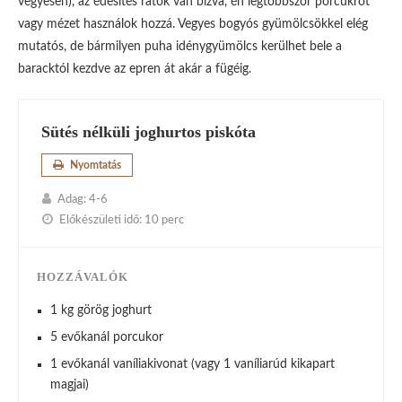
vegyesen), az édesítés rátok van bízva, én legtöbbször porcukrot
vagy mézet használok hozzá. Vegyes bogyós gyümölcsökkel elég
mutatós, de bármilyen puha idénygyümölcs kerülhet bele a
baracktól kezdve az epren át akár a fügéig.
Sütés nélküli joghurtos piskóta
Nyomtatás
Adag:
4-6
Előkészületi idő:
10 perc
HOZZÁVALÓK
1 kg görög joghurt
5 evőkanál porcukor
1 evőkanál vaníliakivonat (vagy 1 vaníliarúd kikapart
magjai)