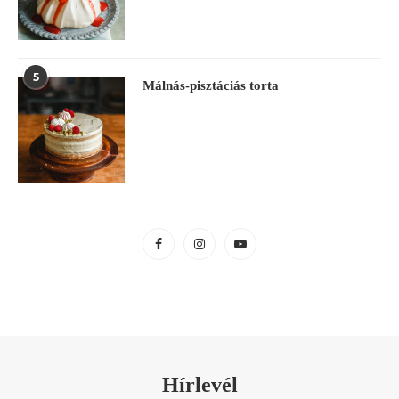
5
Málnás-pisztáciás torta
Hírlevél