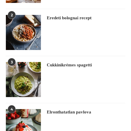
2
Eredeti bolognai recept
3
Cukkinikrémes spagetti
4
Elronthatatlan pavlova