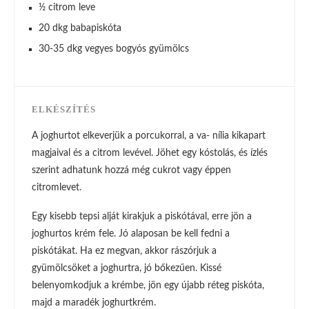
½ citrom leve
20 dkg babapiskóta
30-35 dkg vegyes bogyós gyümölcs
ELKÉSZÍTÉS
A joghurtot elkeverjük a porcukorral, a va- nília kikapart
magjaival és a citrom levével. Jöhet egy kóstolás, és ízlés
szerint adhatunk hozzá még cukrot vagy éppen
citromlevet.
Egy kisebb tepsi alját kirakjuk a piskótával, erre jön a
joghurtos krém fele. Jó alaposan be kell fedni a
piskótákat. Ha ez megvan, akkor rászórjuk a
gyümölcsöket a joghurtra, jó bőkezűen. Kissé
belenyomkodjuk a krémbe, jön egy újabb réteg piskóta,
majd a maradék joghurtkrém.