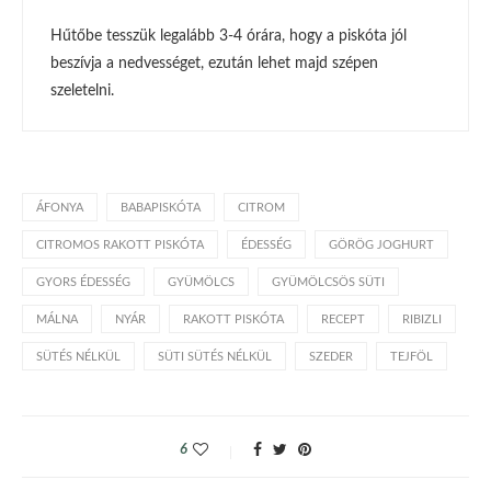
Hűtőbe tesszük legalább 3-4 órára, hogy a piskóta jól
beszívja a nedvességet, ezután lehet majd szépen
szeletelni.
ÁFONYA
BABAPISKÓTA
CITROM
CITROMOS RAKOTT PISKÓTA
ÉDESSÉG
GÖRÖG JOGHURT
GYORS ÉDESSÉG
GYÜMÖLCS
GYÜMÖLCSÖS SÜTI
MÁLNA
NYÁR
RAKOTT PISKÓTA
RECEPT
RIBIZLI
SÜTÉS NÉLKÜL
SÜTI SÜTÉS NÉLKÜL
SZEDER
TEJFÖL
6