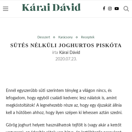
Desszert
Karácsony
Receptek
SÜTÉS NÉLKÜLI JOGHURTOS PISKÓTA
írta
Kárai Dávid
2020.07.23.
Ennél egyszerűbb süti szerintem tényleg a világon nincs, és
lefogadom, hogy egyből családi kedvenc lesz nálatok is, amint
megkóstoltátok! A legnehezebb része az, hogy egy éjszakát állnia
kell a hűtőben ahhoz, hogy ilyen szépen ki lehessen aztán szedni.
Görög joghurt helyett használhattok tejfölt is (vagy akár a kettőt