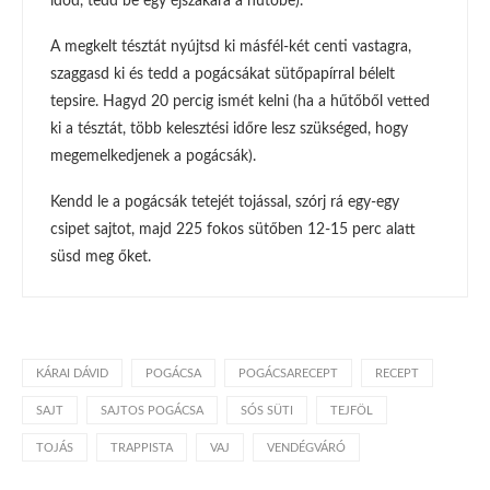
időd, tedd be egy éjszakára a hűtőbe).
A megkelt tésztát nyújtsd ki másfél-két centi vastagra,
szaggasd ki és tedd a pogácsákat sütőpapírral bélelt
tepsire. Hagyd 20 percig ismét kelni (ha a hűtőből vetted
ki a tésztát, több kelesztési időre lesz szükséged, hogy
megemelkedjenek a pogácsák).
Kendd le a pogácsák tetejét tojással, szórj rá egy-egy
csipet sajtot, majd 225 fokos sütőben 12-15 perc alatt
süsd meg őket.
KÁRAI DÁVID
POGÁCSA
POGÁCSARECEPT
RECEPT
SAJT
SAJTOS POGÁCSA
SÓS SÜTI
TEJFÖL
TOJÁS
TRAPPISTA
VAJ
VENDÉGVÁRÓ