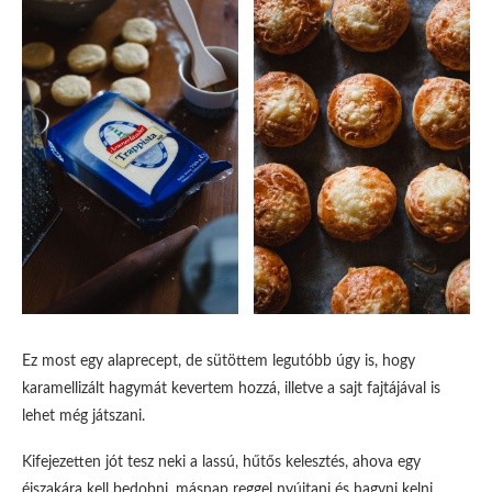
Ez most egy alaprecept, de sütöttem legutóbb úgy is, hogy
karamellizált hagymát kevertem hozzá, illetve a sajt fajtájával is
lehet még játszani.
Kifejezetten jót tesz neki a lassú, hűtős kelesztés, ahova egy
éjszakára kell bedobni, másnap reggel nyújtani és hagyni kelni,