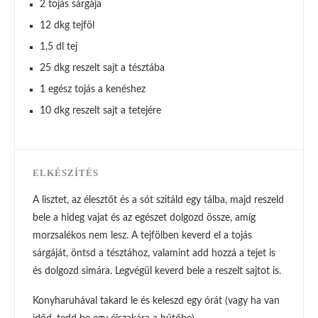
2 tojás sárgája
12 dkg tejföl
1,5 dl tej
25 dkg reszelt sajt a tésztába
1 egész tojás a kenéshez
10 dkg reszelt sajt a tetejére
ELKÉSZÍTÉS
A lisztet, az élesztőt és a sót szitáld egy tálba, majd reszeld
bele a hideg vajat és az egészet dolgozd össze, amíg
morzsalékos nem lesz. A tejfölben keverd el a tojás
sárgáját, öntsd a tésztához, valamint add hozzá a tejet is
és dolgozd simára. Legvégül keverd bele a reszelt sajtot is.
Konyharuhával takard le és keleszd egy órát (vagy ha van