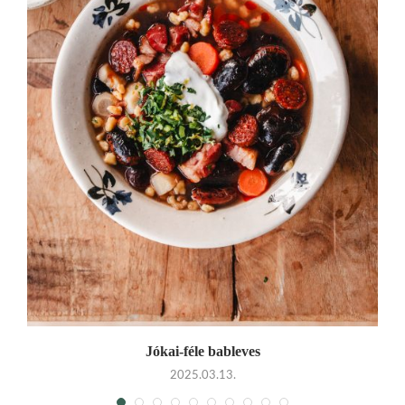
Jókai-féle bableves
2025.03.13.