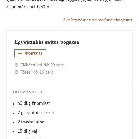
aztán már lehet is sütni.
A bejegyzést az Ammerland támogatta.
Egyéjszakás sajtos pogácsa
Nyomtatás
Előkészületi idő:
20 perc
Főzési idő:
15 perc
HOZZÁVALÓK
60 dkg finomliszt
7 g szárított élesztő
2 teáskanál só
15 dkg vaj