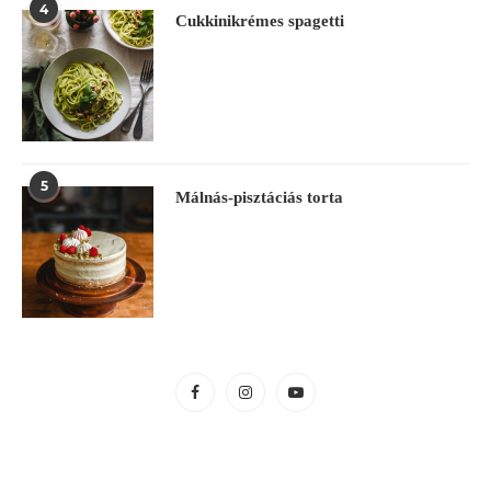
4
Cukkinikrémes spagetti
5
Málnás-pisztáciás torta