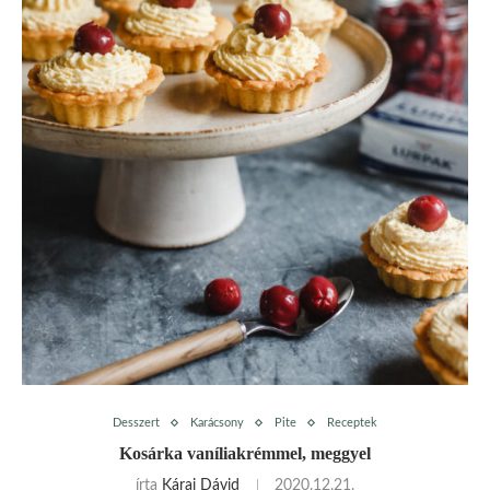
Desszert
Karácsony
Pite
Receptek
Kosárka vaníliakrémmel, meggyel
írta
Kárai Dávid
2020.12.21.