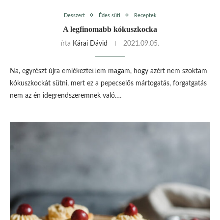
Desszert
Édes süti
Receptek
A legfinomabb kókuszkocka
írta
Kárai Dávid
2021.09.05.
Na, egyrészt újra emlékeztettem magam, hogy azért nem szoktam
kókuszkockát sütni, mert ez a pepecselős mártogatás, forgatgatás
nem az én idegrendszeremnek való.…