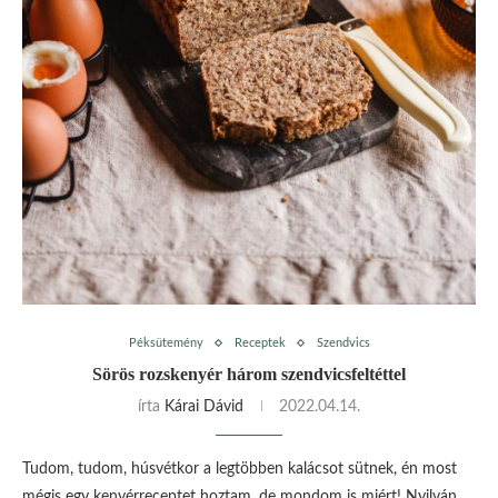
Péksütemény
Receptek
Szendvics
Sörös rozskenyér három szendvicsfeltéttel
írta
Kárai Dávid
2022.04.14.
Tudom, tudom, húsvétkor a legtöbben kalácsot sütnek, én most
mégis egy kenyérreceptet hoztam, de mondom is miért! Nyilván