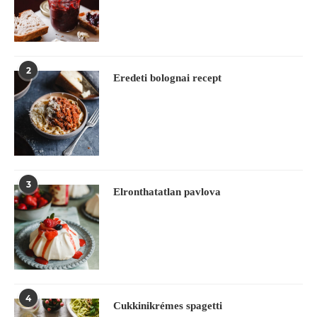
2
Eredeti bolognai recept
3
Elronthatatlan pavlova
4
Cukkinikrémes spagetti