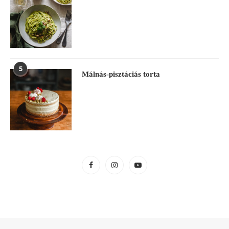
5
Málnás-pisztáciás torta