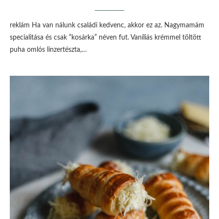
reklám Ha van nálunk családi kedvenc, akkor ez az. Nagymamám
specialitása és csak “kosárka” néven fut. Vaníliás krémmel töltött
puha omlós linzertészta,…