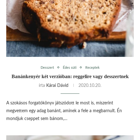
Desszert
Édes süti
Receptek
Banánkenyér két verzióban: reggelire vagy desszertnek
írta
Kárai Dávid
2020.10.20.
A szokásos forgatókönyv játszódott le most is, miszerint
megvettem egy adag banánt, aminek a fele a megbarnult. Én
mondjuk cseppet sem bánom,…