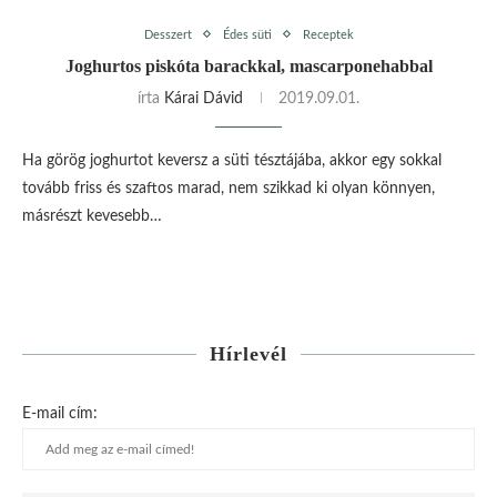
Desszert
Édes süti
Receptek
Joghurtos piskóta barackkal, mascarponehabbal
írta
Kárai Dávid
2019.09.01.
Ha görög joghurtot keversz a süti tésztájába, akkor egy sokkal
tovább friss és szaftos marad, nem szikkad ki olyan könnyen,
másrészt kevesebb…
Hírlevél
E-mail cím: