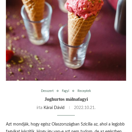
Desszert
Fagyi
Receptek
Joghurtos málnafagyi
írta
Kárai Dávid
2022.10.21.
Azt mondják, hogy egész Olaszországban Szicília az, ahol a legjobb
fagyikat készítik. Hogy így van-e azt nem tudom, de az egészben