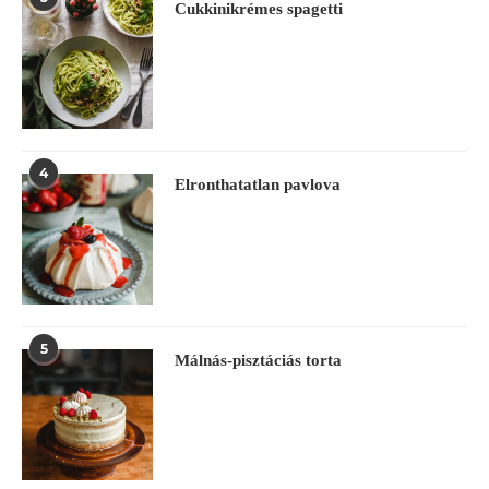
Cukkinikrémes spagetti
4
Elronthatatlan pavlova
5
Málnás-pisztáciás torta