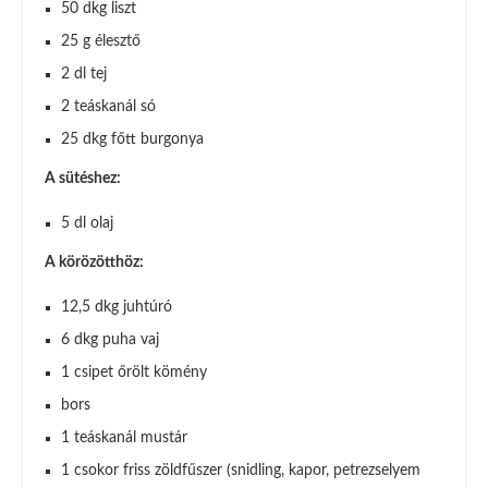
50 dkg liszt
25 g élesztő
2 dl tej
2 teáskanál só
25 dkg főtt burgonya
A sütéshez:
5 dl olaj
A körözötthöz:
12,5 dkg juhtúró
6 dkg puha vaj
1 csipet őrölt kömény
bors
1 teáskanál mustár
1 csokor friss zöldfűszer (snidling, kapor, petrezselyem