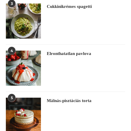
3
Cukkinikrémes spagetti
4
Elronthatatlan pavlova
5
Málnás-pisztáciás torta