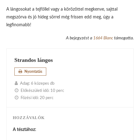
A lángosokat a tejföllel vagy a körözöttel megkenve, sajttal
megszórva és jó hideg sörrel még frissen edd meg, úgy a
legfinomabb!
A bejegyzést a
1664 Blanc
támogatta.
Strandos lángos
Nyomtatás
Adag:
6 közepes db
Előkészületi idő:
10 perc
Főzési idő:
20 perc
HOZZÁVALÓK
A tésztához: