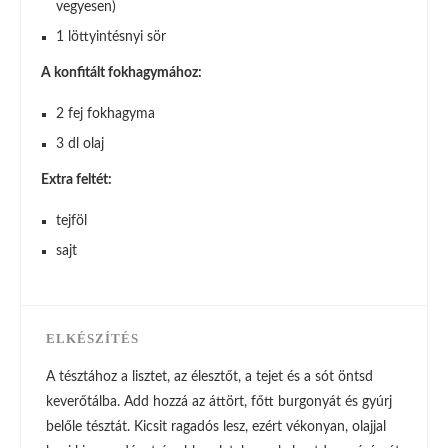
vegyesen)
1 löttyintésnyi sör
A konfitált fokhagymához:
2 fej fokhagyma
3 dl olaj
Extra feltét:
tejföl
sajt
ELKÉSZÍTÉS
A tésztához a lisztet, az élesztőt, a tejet és a sót öntsd
keverőtálba. Add hozzá az áttört, főtt burgonyát és gyúrj
belőle tésztát. Kicsit ragadós lesz, ezért vékonyan, olajjal