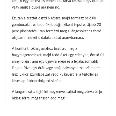
kenj ki egy edényt és ebben letakarva kelesztd egy órán át
vagy amíg a duplájára nem nő.
Ezután a tésztát osztd 6 részre, majd formázz belőlük
gombócokat és tedd őket olajjal kikent tepsire. Újabb 20
perc pihentetés után formázd meg a lángosokat és forró
olajban mindkét oldalukat süsd aranybarnára.
A konfitált fokhagymához tisztítsd meg a
hagymagerezdeket, majd tedd őket egy edénybe, öntsd fel
annyi olajjal, ami egy ujjnyira ellepi és a legalacsonyabb
lángon főzd egy órát vagy amíg halványbarna színe nem
lesz. Ekkor szűrőlapáttal vedd ki, keverd el a tejföllel és
késes aprítóban dolgozd simára.
A lángosokat a tejföllel megkenve, sajttal megszórva és jó
hideg sörrel még frissen edd meg!