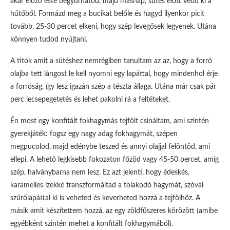
akár előző este begyúrhatod, majd másnap, sütés előtt vedd ki a
hűtőből. Formázd meg a bucikat belőle és hagyd ilyenkor picit
tovább, 25-30 percet elkeni, hogy szép levegősek legyenek. Utána
könnyen tudod nyújtani.
A titok amit a sütéshez nemrégiben tanultam az az, hogy a forró
olajba tett lángost le kell nyomni egy lapáttal, hogy mindenhol érje
a forróság, így lesz igazán szép a tészta állaga. Utána már csak pár
perc lecsepegetetés és lehet pakolni rá a feltéteket.
Én most egy konfitált fokhagymás tejfölt csináltam, ami szintén
gyerekjáték: fogsz egy nagy adag fokhagymát, szépen
megpucolod, majd edénybe teszed és annyi olajjal felöntöd, ami
ellepi. A lehető legkisebb fokozaton főzöd vagy 45-50 percet, amíg
szép, halványbarna nem lesz. Ez azt jelenti, hogy édeskés,
karamelles ízekké transzformáltad a tolakodó hagymát, szóval
szűrőlapáttal ki is veheted és keverheted hozzá a tejfölhöz. A
másik amit készítettem hozzá, az egy zöldfűszeres körözött (amibe
egyébként szintén mehet a konfitált fokhagymából).