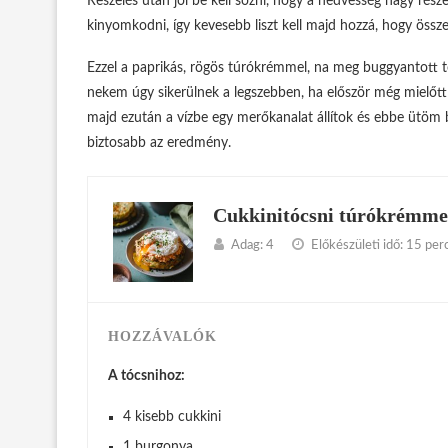
Reszelés után jól be kell sózni, hogy a nedvesség nagy ré
kinyomkodni, így kevesebb liszt kell majd hozzá, hogy össze
Ezzel a paprikás, rögös túrókrémmel, na meg buggyantott toj
nekem úgy sikerülnek a legszebben, ha először még mielőt
majd ezután a vízbe egy merőkanalat állítok és ebbe ütöm b
biztosabb az eredmény.
Cukkinitócsni túrókrémmel
Adag:
4
Előkészületi idő:
15 per
HOZZÁVALÓK
A tócsnihoz:
4 kisebb cukkini
1 burgonya