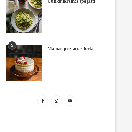
Cukkinikrémes spagetti
5
Málnás-pisztáciás torta