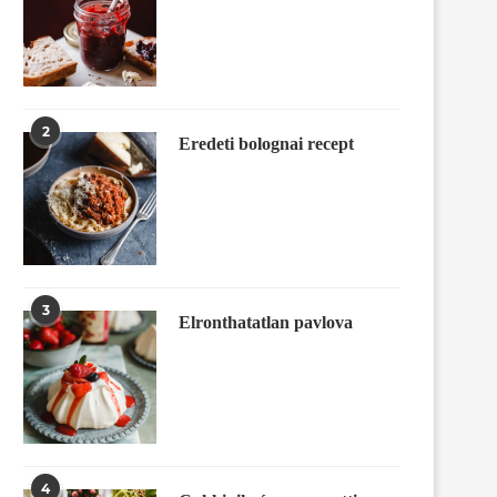
2
Eredeti bolognai recept
3
Elronthatatlan pavlova
4