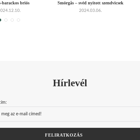
-barackos briós
Smörgås – svéd nyitott szendvicsek
2024.12.10.
2024.03.06.
Hírlevél
cím: