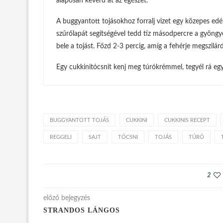
alaposan keverd át az egészet.
A buggyantott tojásokhoz forralj vizet egy közepes edé
szűrőlapát segítségével tedd tíz másodpercre a gyöngy
bele a tojást. Főzd 2-3 percig, amíg a fehérje megszilár
Egy cukkinitócsnit kenj meg túrókrémmel, tegyél rá egy
BUGGYANTOTT TOJÁS
CUKKINI
CUKKINIS RECEPT
REGGELI
SAJT
TÓCSNI
TOJÁS
TÚRÓ
2
előző bejegyzés
STRANDOS LÁNGOS