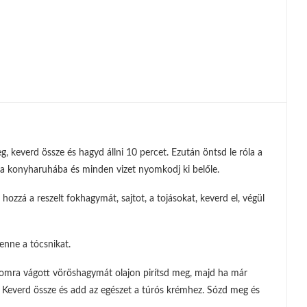
g, keverd össze és hagyd állni 10 percet. Ezután öntsd le róla a
zta konyharuhába és minden vizet nyomkodj ki belőle.
ozzá a reszelt fokhagymát, sajtot, a tojásokat, keverd el, végül
enne a tócsnikat.
finomra vágott vöröshagymát olajon pirítsd meg, majd ha már
 Keverd össze és add az egészet a túrós krémhez. Sózd meg és