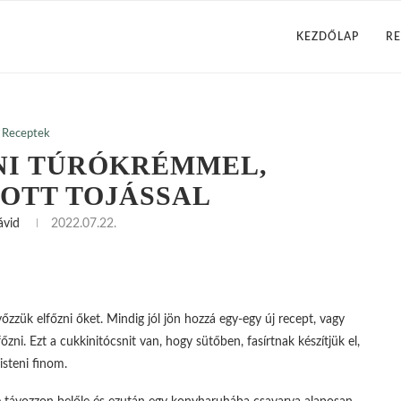
KEZDŐLAP
RE
Receptek
NI TÚRÓKRÉMMEL,
OTT TOJÁSSAL
ávid
2022.07.22.
zük elfőzni őket. Mindig jól jön hozzá egy-egy új recept, vagy
zni. Ezt a cukkinitócsnit van, hogy sütőben, fasírtnak készítjük el,
isteni finom.