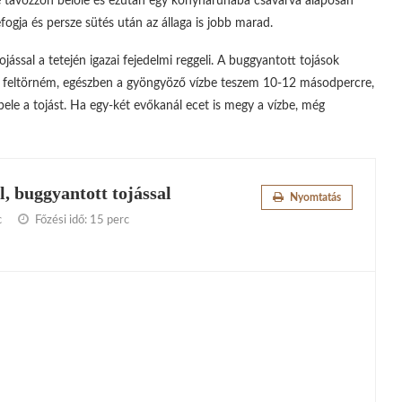
sze távozzon belőle és ezután egy konyharuhába csavarva alaposan
fogja és persze sütés után az állaga is jobb marad.
ással a tetején igazai fejedelmi reggeli. A buggyantott tojások
t feltörném, egészben a gyöngyöző vízbe teszem 10-12 másodpercre,
ele a tojást. Ha egy-két evőkanál ecet is megy a vízbe, még
, buggyantott tojással
Nyomtatás
c
Főzési idő:
15 perc