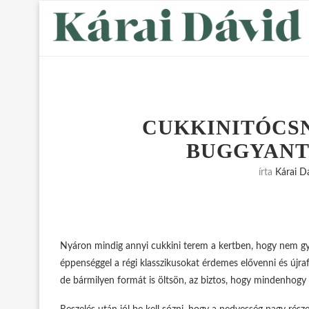
CUKKINITÓCS
BUGGYANT
írta
Kárai D
Nyáron mindig annyi cukkini terem a kertben, hogy nem győz
éppenséggel a régi klasszikusokat érdemes elővenni és újrafő
de bármilyen formát is öltsön, az biztos, hogy mindenhogy 