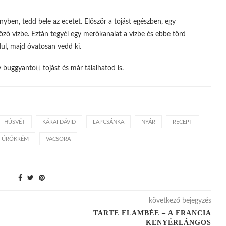
nyben, tedd bele az ecetet. Először a tojást egészben, egy
öző vízbe. Eztán tegyél egy merőkanalat a vízbe és ebbe törd
dul, majd óvatosan vedd ki.
 buggyantott tojást és már tálalhatod is.
HÚSVÉT
KÁRAI DÁVID
LAPCSÁNKA
NYÁR
RECEPT
TÚRÓKRÉM
VACSORA
következő bejegyzés
TARTE FLAMBÉE – A FRANCIA
KENYÉRLÁNGOS