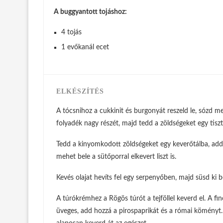
A buggyantott tojáshoz:
4 tojás
1 evőkanál ecet
ELKÉSZÍTÉS
A tócsnihoz a cukkinit és burgonyát reszeld le, sózd me
folyadék nagy részét, majd tedd a zöldségeket egy tis
Tedd a kinyomkodott zöldségeket egy keverőtálba, add h
mehet bele a sütőporral elkevert liszt is.
Kevés olajat hevíts fel egy serpenyőben, majd süsd ki b
A túrókrémhez a Rögös túrót a tejföllel keverd el. A 
üveges, add hozzá a pirospaprikát és a római köményt.