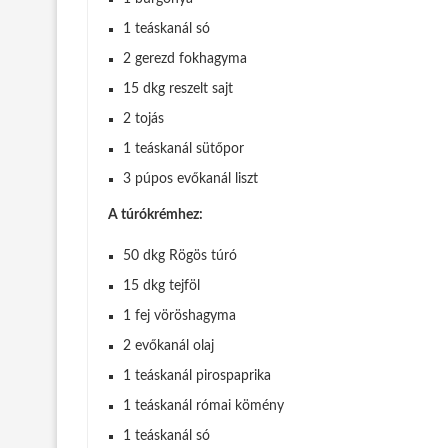
1 teáskanál só
2 gerezd fokhagyma
15 dkg reszelt sajt
2 tojás
1 teáskanál sütőpor
3 púpos evőkanál liszt
A túrókrémhez:
50 dkg Rögös túró
15 dkg tejföl
1 fej vöröshagyma
2 evőkanál olaj
1 teáskanál pirospaprika
1 teáskanál római kömény
1 teáskanál só