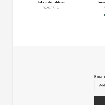
lekvár
Jókai-féle bableves
Túrós
2025.03.13.
E-mail 