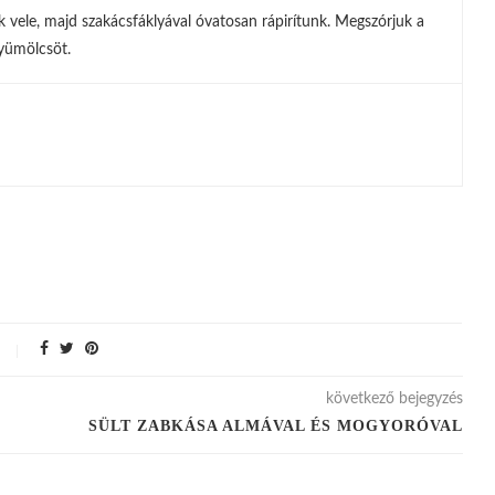
jük vele, majd szakácsfáklyával óvatosan rápirítunk. Megszórjuk a
gyümölcsöt.
következő bejegyzés
SÜLT ZABKÁSA ALMÁVAL ÉS MOGYORÓVAL