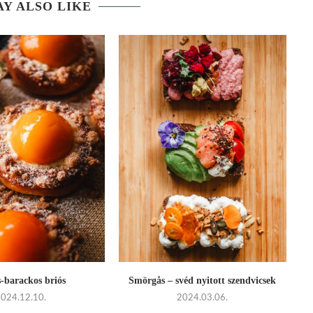
Y ALSO LIKE
-barackos briós
Smörgås – svéd nyitott szendvicsek
2024.12.10.
2024.03.06.