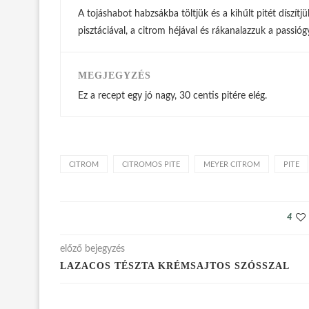
A tojáshabot habzsákba töltjük és a kihűlt pitét díszít
pisztáciával, a citrom héjával és rákanalazzuk a passió
MEGJEGYZÉS
Ez a recept egy jó nagy, 30 centis pitére elég.
CITROM
CITROMOS PITE
MEYER CITROM
PITE
4
előző bejegyzés
LAZACOS TÉSZTA KRÉMSAJTOS SZÓSSZAL