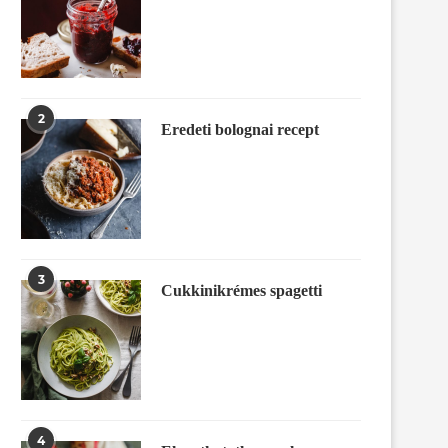
2
Eredeti bolognai recept
3
Cukkinikrémes spagetti
4