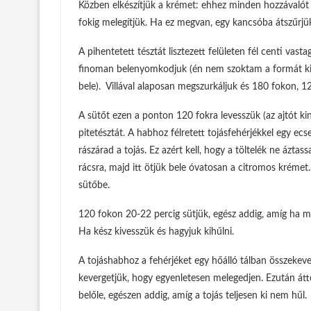
Közben elkészítjük a krémet: ehhez minden hozzávalót 
fokig melegítjük. Ha ez megvan, egy kancsóba átszűrjük
A pihentetett tésztát lisztezett felületen fél centi vas
finoman belenyomkodjuk (én nem szoktam a formát kiva
bele). Villával alaposan megszurkáljuk és 180 fokon, 12-
A sütőt ezen a ponton 120 fokra levesszük (az ajtót ki
pitetésztát. A habhoz félretett tojásfehérjékkel egy ec
rászárad a tojás. Ez azért kell, hogy a töltelék ne ázta
rácsra, majd itt ötjük bele óvatosan a citromos krémet
sütőbe.
120 fokon 20-22 percig sütjük, egész addig, amíg ha 
Ha kész kivesszük és hagyjuk kihűlni.
A tojáshabhoz a fehérjéket egy hőálló tálban összekever
kevergetjük, hogy egyenletesen melegedjen. Ezután á
belőle, egészen addig, amíg a tojás teljesen ki nem hűl.