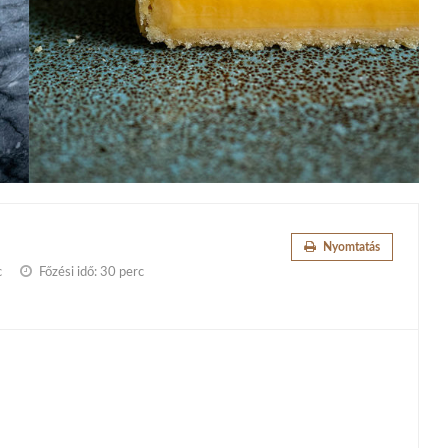
Nyomtatás
c
Főzési idő:
30 perc