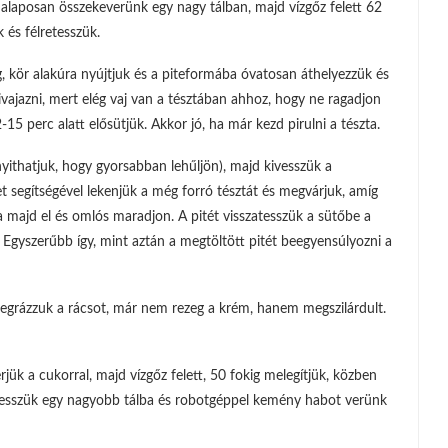
alaposan összekeverünk egy nagy tálban, majd vízgőz felett 62
 és félretesszük.
tag, kör alakúra nyújtjuk és a piteformába óvatosan áthelyezzük és
jazni, mert elég vaj van a tésztában ahhoz, hogy ne ragadjon
15 perc alatt elősütjük. Akkor jó, ha már kezd pirulni a tészta.
nyithatjuk, hogy gyorsabban lehűljön), majd kivesszük a
set segítségével lekenjük a még forró tésztát és megvárjuk, amíg
ssa majd el és omlós maradjon. A pitét visszatesszük a sütőbe a
. Egyszerűbb így, mint aztán a megtöltött pitét beegyensúlyozni a
megrázzuk a rácsot, már nem rezeg a krém, hanem megszilárdult.
jük a cukorral, majd vízgőz felett, 50 fokig melegítjük, közben
ttesszük egy nagyobb tálba és robotgéppel kemény habot verünk