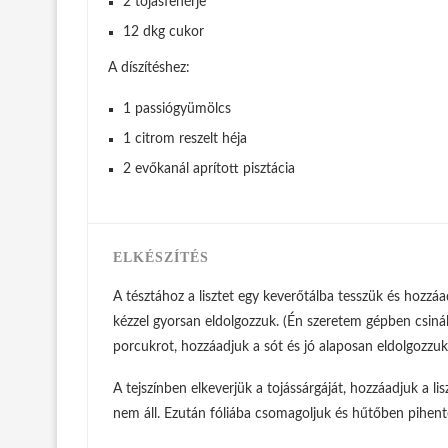
2 tojásfehérje
12 dkg cukor
A díszítéshez:
1 passiógyümölcs
1 citrom reszelt héja
2 evőkanál aprított pisztácia
ELKÉSZÍTÉS
A tésztához a lisztet egy keverőtálba tesszük és hozzáa
kézzel gyorsan eldolgozzuk. (Én szeretem gépben csinálni
porcukrot, hozzáadjuk a sót és jó alaposan eldolgozzu
A tejszínben elkeverjük a tojássárgáját, hozzáadjuk a l
nem áll. Ezután fóliába csomagoljuk és hűtőben pihentet