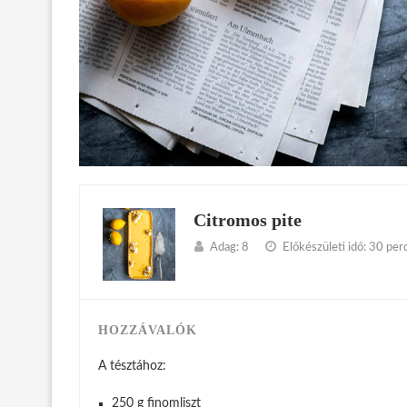
Citromos pite
Adag:
8
Előkészületi idő:
30 per
HOZZÁVALÓK
A tésztához:
250 g finomliszt