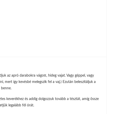
djuk az apró darabokra vágott, hideg vajat. Vagy géppel, vagy
, mert így kevésbé melegszik fel a vaj.) Ezután beleszitáljuk a
k benne.
isztes keverékhez és addig dolgozzuk tovább a tésztát, amíg össze
jük legalább fél órát.