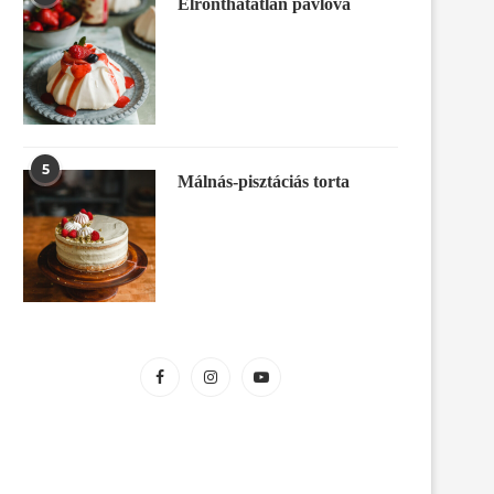
Elronthatatlan pavlova
5
Málnás-pisztáciás torta