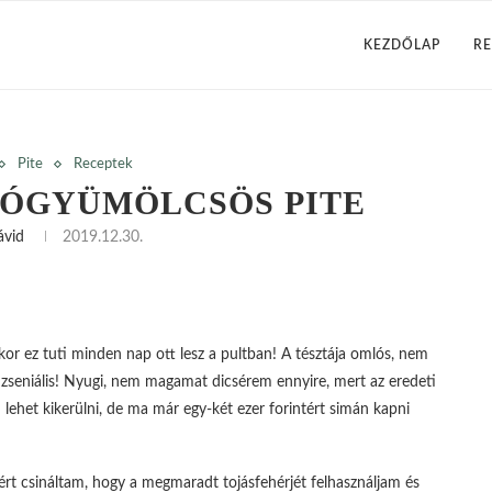
KEZDŐLAP
RE
Pite
Receptek
IÓGYÜMÖLCSÖS PITE
ávid
2019.12.30.
kor ez tuti minden nap ott lesz a pultban! A tésztája omlós, nem
n zseniális! Nyugi, nem magamat dicsérem ennyire, mert az eredeti
ehet kikerülni, de ma már egy-két ezer forintért simán kapni
zért csináltam, hogy a megmaradt tojásfehérjét felhasználjam és