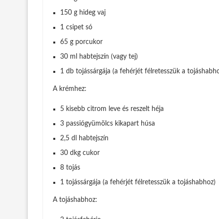
150 g hideg vaj
1 csipet só
65 g porcukor
30 ml habtejszín (vagy tej)
1 db tojássárgája (a fehérjét félretesszük a tojáshabh
A krémhez:
5 kisebb citrom leve és reszelt héja
3 passiógyümölcs kikapart húsa
2,5 dl habtejszín
30 dkg cukor
8 tojás
1 tojássárgája (a fehérjét félretesszük a tojáshabhoz)
A tojáshabhoz: