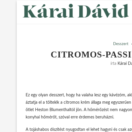
Desszert
CITROMOS-PASS
írta
Kárai D
Ez egy olyan desszert, hogy ha valaha lesz egy kávézóm, ak
áztatja el a töltelék a citromos krém állaga meg egyszerűe
ötlet Heston Blumenthaltól jön. A hőmérőzést nem nagyon l
konyhai hőmérőt, szóval erre érdemes beruházni.
A tojáshabos díszítést nyugodtan el lehet hagyni és csak a