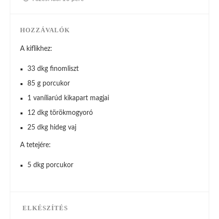
HOZZÁVALÓK
A kiflikhez:
33 dkg finomliszt
85 g porcukor
1 vaníliarúd kikapart magjai
12 dkg törökmogyoró
25 dkg hideg vaj
A tetejére:
5 dkg porcukor
ELKÉSZÍTÉS