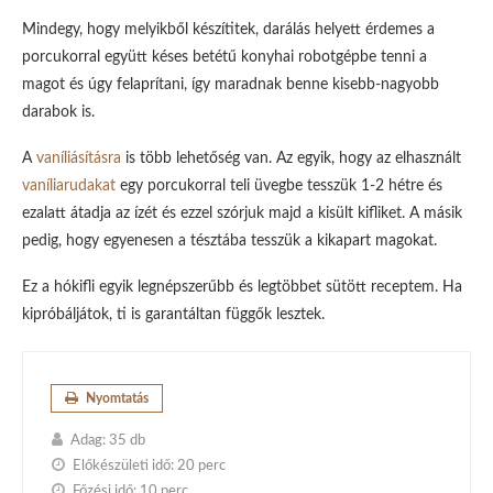
Mindegy, hogy melyikből készítitek, darálás helyett érdemes a
porcukorral együtt késes betétű konyhai robotgépbe tenni a
magot és úgy felaprítani, így maradnak benne kisebb-nagyobb
darabok is.
A
vaníliásításra
is több lehetőség van. Az egyik, hogy az elhasznált
vaníliarudakat
egy porcukorral teli üvegbe tesszük 1-2 hétre és
ezalatt átadja az ízét és ezzel szórjuk majd a kisült kifliket. A másik
pedig, hogy egyenesen a tésztába tesszük a kikapart magokat.
Ez a hókifli egyik legnépszerűbb és legtöbbet sütött receptem. Ha
kipróbáljátok, ti is garantáltan függők lesztek.
Nyomtatás
Adag:
35 db
Előkészületi idő:
20 perc
Főzési idő:
10 perc