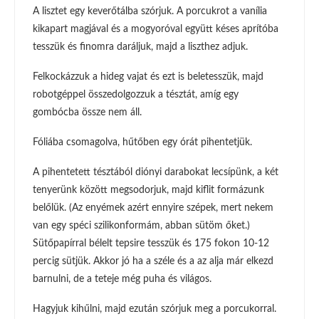
A lisztet egy keverőtálba szórjuk. A porcukrot a vanília
kikapart magjával és a mogyoróval együtt késes aprítóba
tesszük és finomra daráljuk, majd a liszthez adjuk.
Felkockázzuk a hideg vajat és ezt is beletesszük, majd
robotgéppel összedolgozzuk a tésztát, amíg egy
gombócba össze nem áll.
Fóliába csomagolva, hűtőben egy órát pihentetjük.
A pihentetett tésztából diónyi darabokat lecsípünk, a két
tenyerünk között megsodorjuk, majd kiflit formázunk
belőlük. (Az enyémek azért ennyire szépek, mert nekem
van egy spéci szilikonformám, abban sütöm őket.)
Sütőpapírral bélelt tepsire tesszük és 175 fokon 10-12
percig sütjük. Akkor jó ha a széle és a az alja már elkezd
barnulni, de a teteje még puha és világos.
Hagyjuk kihűlni, majd ezután szórjuk meg a porcukorral.