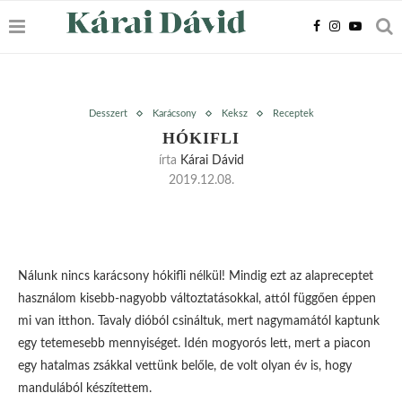
Desszert
Karácsony
Keksz
Receptek
HÓKIFLI
írta
Kárai Dávid
2019.12.08.
Nálunk nincs karácsony hókifli nélkül! Mindig ezt az alapreceptet
használom kisebb-nagyobb változtatásokkal, attól függően éppen
mi van itthon. Tavaly dióból csináltuk, mert nagymamától kaptunk
egy tetemesebb mennyiséget. Idén mogyorós lett, mert a piacon
egy hatalmas zsákkal vettünk belőle, de volt olyan év is, hogy
mandulából készítettem.