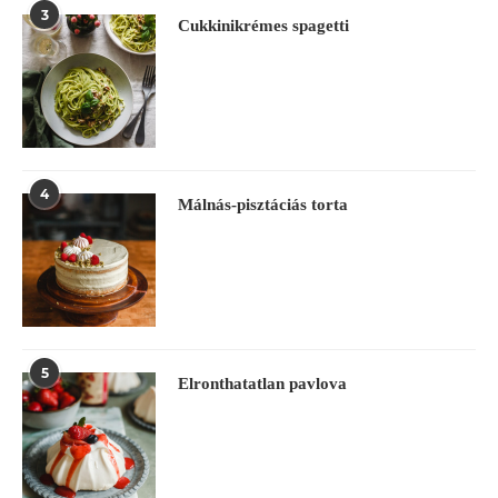
3
Cukkinikrémes spagetti
4
Málnás-pisztáciás torta
5
Elronthatatlan pavlova