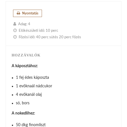
Nyomtatás
Adag:
4
Előkészületi idő:
10 perc
Főzési idő:
40 perc sütés 20 perc főzés
HOZZÁVALÓK
A káposztához:
1 fej édes káposzta
1 evőknaál nádcukor
4 evőkanál olaj
só, bors
A nokedlihez:
50 dkg finomliszt