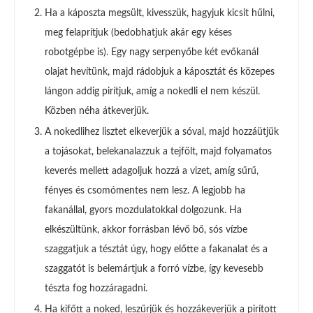
Ha a káposzta megsült, kivesszük, hagyjuk kicsit hűlni,
meg felaprítjuk (bedobhatjuk akár egy késes
robotgépbe is). Egy nagy serpenyőbe két evőkanál
olajat hevítünk, majd rádobjuk a káposztát és közepes
lángon addig pirítjuk, amíg a nokedli el nem készül.
Közben néha átkeverjük.
A nokedlihez lisztet elkeverjük a sóval, majd hozzáütjük
a tojásokat, belekanalazzuk a tejfölt, majd folyamatos
keverés mellett adagoljuk hozzá a vizet, amíg sűrű,
fényes és csomómentes nem lesz. A legjobb ha
fakanállal, gyors mozdulatokkal dolgozunk. Ha
elkészültünk, akkor forrásban lévő bő, sós vízbe
szaggatjuk a tésztát úgy, hogy előtte a fakanalat és a
szaggatót is belemártjuk a forró vízbe, így kevesebb
tészta fog hozzáragadni.
Ha kifőtt a noked, leszűrjük és hozzákeverjük a pirított