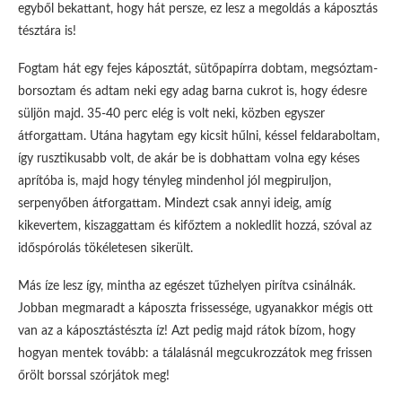
egyből bekattant, hogy hát persze, ez lesz a megoldás a káposztás
tésztára is!
Fogtam hát egy fejes káposztát, sütőpapírra dobtam, megsóztam-
borsoztam és adtam neki egy adag barna cukrot is, hogy édesre
süljön majd. 35-40 perc elég is volt neki, közben egyszer
átforgattam. Utána hagytam egy kicsit hűlni, késsel feldaraboltam,
így rusztikusabb volt, de akár be is dobhattam volna egy késes
aprítóba is, majd hogy tényleg mindenhol jól megpiruljon,
serpenyőben átforgattam. Mindezt csak annyi ideig, amíg
kikevertem, kiszaggattam és kifőztem a nokledlit hozzá, szóval az
időspórolás tökéletesen sikerült.
Más íze lesz így, mintha az egészet tűzhelyen pirítva csinálnák.
Jobban megmaradt a káposzta frissessége, ugyanakkor mégis ott
van az a káposztástészta íz! Azt pedig majd rátok bízom, hogy
hogyan mentek tovább: a tálalásnál megcukrozzátok meg frissen
őrölt borssal szórjátok meg!