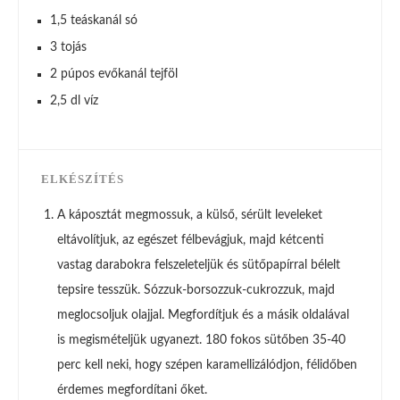
1,5 teáskanál só
3 tojás
2 púpos ev
ő
kan
á
l tejf
ö
l
2,5 dl víz
ELKÉSZÍTÉS
A káposztát megmossuk, a külső, sérült leveleket
eltávolítjuk, az egészet félbevágjuk, majd kétcenti
vastag darabokra felszeleteljük és sütőpapírral bélelt
tepsire tesszük. Sózzuk-borsozzuk-cukrozzuk, majd
meglocsoljuk olajjal. Megfordítjuk és a másik oldalával
is megismételjük ugyanezt. 180 fokos sütőben 35-40
perc kell neki, hogy szépen karamellizálódjon, félidőben
érdemes megfordítani őket.