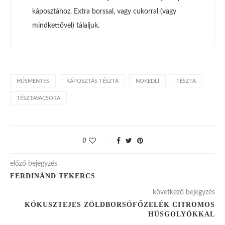
káposztához. Extra borssal, vagy cukorral (vagy
mindkettővel) tálaljuk.
HÚSMENTES
KÁPOSZTÁS TÉSZTA
NOKEDLI
TÉSZTA
TÉSZTAVACSORA
0
előző bejegyzés
FERDINÁND TEKERCS
következő bejegyzés
KÓKUSZTEJES ZÖLDBORSÓFŐZELÉK CITROMOS
HÚSGOLYÓKKAL