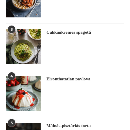
3
Cukkinikrémes spagetti
4
Elronthatatlan pavlova
5
Málnás-pisztáciás torta