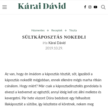
Húsmentes
Receptek
Tészta
SÜLTKÁPOSZTÁS NOKEDLI
írta
Kárai Dávid
2019.10.29.
Az van, hogy én imádom a káposztás tésztát, sőt, igazából a
káposztás nokedlit mégjobban, ennek ellenére mégis marha ritkán
csinálom. Hogy miért? Már csak a káposztadinsztelés gondolata is
elveszi a kedvemet az egésztől, annyi ideig kell ott állni mellette és
kevergetni. Pár hete viszont Dóra bedobott egy felhasított
lilakáposztát a sütőbe, így készítette el köretnek, nekem meg